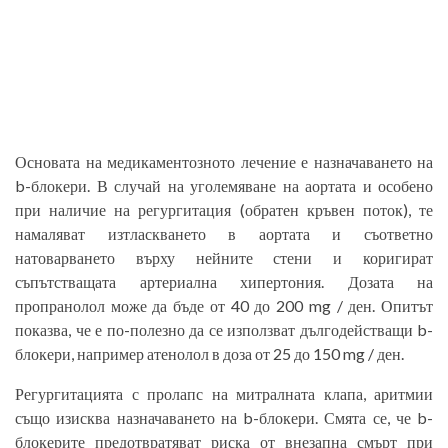
Основата на медикаментозното лечение е назначаването на
b-блокери. В случай на уголемяване на аортата и особено
при наличие на регургитация (обратен кръвен поток), те
намаляват изтласкването в аортата и съответно
натоварването върху нейните стени и коригират
съпътстващата артериална хипертония. Дозата на
пропранолол може да бъде от 40 до 200 mg / ден. Опитът
показва, че е по-полезно да се използват дългодействащи b-
блокери, например атенолол в доза от 25 до 150 mg / ден.
Регургитацията с пролапс на митралната клапа, аритмии
също изисква назначаването на b-блокери. Смята се, че b-
блокерите предотвратяват риска от внезапна смърт при