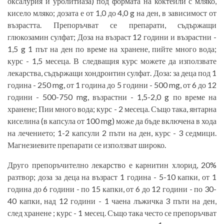
оксалурия и уролитиаза) под формата на коктейли с мляко,
кисело мляко; дозата е от 1,0 до 4,0 g на ден, в зависимост от
възрастта. Препоръчват се препарати, съдържащи
глюкозамин сулфат; Доза на възраст 12 години и възрастни -
1,5 g 1 път на ден по време на хранене, пийте много вода;
курс - 1,5 месеца. В следващия курс можете да използвате
лекарства, съдържащи хондроитин сулфат. Доза: за деца под 1
година - 250 mg, от 1 година до 5 години - 500 mg, от 6 до 12
години - 500-750 mg, възрастни - 1,5-2,0 g по време на
хранене; Пии много вода; курс - 2 месеца. Също така, янтарна
киселина (в капсула от 100 mg) може да бъде включена в хода
на лечението; 1-2 капсули 2 пъти на ден, курс - 3 седмици.
Магнезиевите препарати се използват широко.
Друго препоръчително лекарство е карнитин хлорид, 20%
разтвор; доза за деца на възраст 1 година - 5-10 капки, от 1
година до 6 години - по 15 капки, от 6 до 12 години - по 30-
40 капки, над 12 години - 1 чаена лъжичка 3 пъти на ден,
след хранене ; курс - 1 месец. Също така често се препоръчват