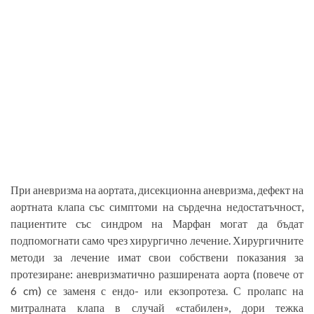
При аневризма на аортата, дисекционна аневризма, дефект на
аортната клапа със симптоми на сърдечна недостатъчност,
пациентите със синдром на Марфан могат да бъдат
подпомогнати само чрез хирургично лечение. Хирургичните
методи за лечение имат свои собствени показания за
протезиране: аневризматично разширената аорта (повече от
6 cm) се заменя с ендо- или екзопротеза. С пролапс на
митралната клапа в случай «стабилен», дори тежка