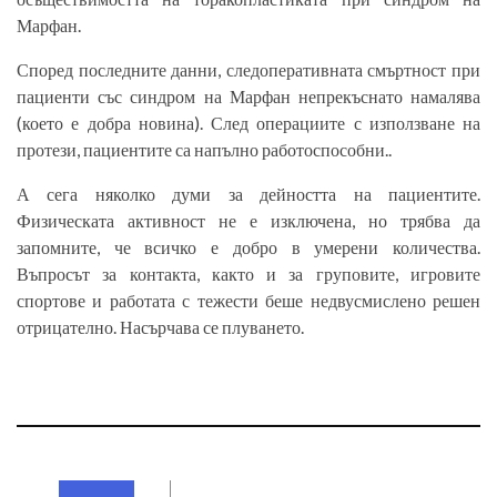
Марфан.
Според последните данни, следоперативната смъртност при
пациенти със синдром на Марфан непрекъснато намалява
(което е добра новина). След операциите с използване на
протези, пациентите са напълно работоспособни..
А сега няколко думи за дейността на пациентите.
Физическата активност не е изключена, но трябва да
запомните, че всичко е добро в умерени количества.
Въпросът за контакта, както и за груповите, игровите
спортове и работата с тежести беше недвусмислено решен
отрицателно. Насърчава се плуването.