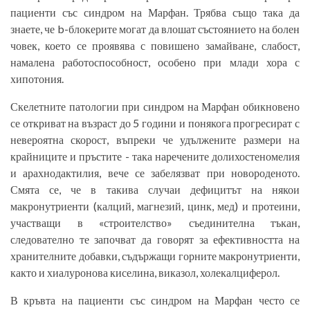
пациенти със синдром на Марфан. Трябва също така да
знаете, че b-блокерите могат да влошат състоянието на болен
човек, което се проявява с повишено замайване, слабост,
намалена работоспособност, особено при млади хора с
хипотония.
Скелетните патологии при синдром на Марфан обикновено
се откриват на възраст до 5 години и понякога прогресират с
невероятна скорост, въпреки че удължените размери на
крайниците и пръстите - така наречените долихостеномелия
и арахнодактилия, вече се забелязват при новороденото.
Смята се, че в такива случаи дефицитът на някои
макронутриенти (калций, магнезий, цинк, мед) и протеини,
участващи в «строителство» съединителна тъкан,
следователно те започват да говорят за ефективността на
хранителните добавки, съдържащи горните макронутриенти,
както и хиалуронова киселина, виказол, холекалциферол.
В кръвта на пациенти със синдром на Марфан често се