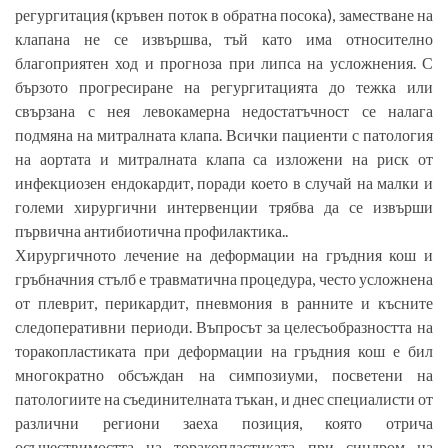
регургитация (кръвен поток в обратна посока), заместване на
клапана не се извършва, тъй като има относително
благоприятен ход и прогноза при липса на усложнения. С
бързото прогресиране на регургитацията до тежка или
свързана с нея левокамерна недостатъчност се налага
подмяна на митралната клапа. Всички пациенти с патология
на аортата и митралната клапа са изложени на риск от
инфекциозен ендокардит, поради което в случай на малки и
големи хирургични интервенции трябва да се извърши
първична антибиотична профилактика..
Хирургичното лечение на деформации на гръдния кош и
гръбначния стълб е травматична процедура, често усложнена
от плеврит, перикардит, пневмония в ранните и късните
следоперативни периоди. Въпросът за целесъобразността на
торакопластиката при деформации на гръдния кош е бил
многократно обсъждан на симпозиуми, посветени на
патологиите на съединителната тъкан, и днес специалисти от
различни региони заеха позиция, която отрича
осъществимостта на торакопластиката при синдром на