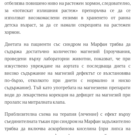
отбелязва повишено ниво на растежен хормон, следователно,
за «потискат излишния растеж» препоръчва се да се
използват високомаслени ензими в храненето от ранна
детска възраст, за да се намали секрецията на растежен
хормон.
Диетата на пациенти със синдром на Марфан трябва да
съдържа достатъчно количество магнезий (проучвания,
проведени върху лабораторни животни, показват, че при
изкуствено увреждане на аортата с последваща диета с
високо съдържание на магнезий дефектът се възстановява
по-бързо, отколкото при диети с нормално и ниско
съдържание). Тъй като употребата на магнезиеви препарати
води до лекарствена корекция на дефицит на магнезий при
пролапс на митралната клапа.
Приблизителна схема на терапия (лечение) с ефект върху
съединителната тъкан при синдром на Марфан задължително
трябва да включва аскорбинова киселина (при липса на