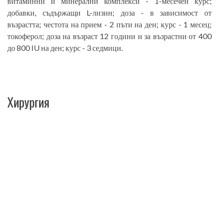
витаминни и минерални комплекси - 1-месечен курс;
добавки, съдържащи L-лизин; доза - в зависимост от
възрастта; честота на прием - 2 пъти на ден; курс - 1 месец;
токоферол; доза на възраст 12 години и за възрастни от 400
до 800 IU на ден; курс - 3 седмици.
Хирургия