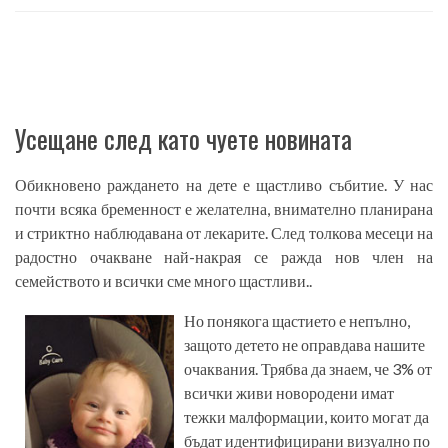
Усещане след като чуете новината
Обикновено раждането на дете е щастливо събитие. У нас
почти всяка бременност е желателна, внимателно планирана
и стриктно наблюдавана от лекарите. След толкова месеци на
радостно очакване най-накрая се ражда нов член на
семейството и всички сме много щастливи..
Но понякога щастието е непълно,
защото детето не оправдава нашите
очаквания. Трябва да знаем, че 3% от
всички живи новородени имат
тежки малформации, които могат да
бъдат идентифицирани визуално по