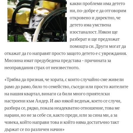
какви проблеми има детето
ни, по-добре е да отговорим
откровено и директно, че
детето има умствена
изостаналост. Някои ще
разберат и ще предложат
помощта си. Други могат да
откажат да го направят просто защото детето е с увреждания.
Мнозина имат предубедена представа - причината за
неоправдания страх от неизвестното.
«Трябва да призная, че хората, с които случайно сме живели
рамо до рамо, било то семейство, съседи или просто жителите
на нашия квартал, винаги са били много приятелски
настроени към Андер. И ако някой веднъж, което се случи,
разбира се, рядко, показа неадекватно отношение, това ме
нарани, но не за себе си, както преди, или за сина ми, а за
човека, който направи това и който няма достатъчно такт
държат се по различен начин»