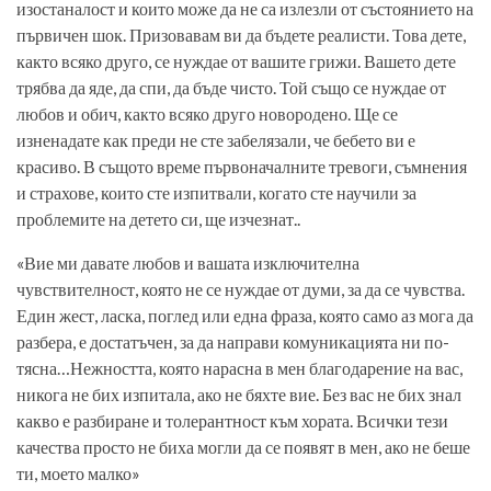
изостаналост и които може да не са излезли от състоянието на
първичен шок. Призовавам ви да бъдете реалисти. Това дете,
както всяко друго, се нуждае от вашите грижи. Вашето дете
трябва да яде, да спи, да бъде чисто. Той също се нуждае от
любов и обич, както всяко друго новородено. Ще се
изненадате как преди не сте забелязали, че бебето ви е
красиво. В същото време първоначалните тревоги, съмнения
и страхове, които сте изпитвали, когато сте научили за
проблемите на детето си, ще изчезнат..
«Вие ми давате любов и вашата изключителна
чувствителност, която не се нуждае от думи, за да се чувства.
Един жест, ласка, поглед или една фраза, която само аз мога да
разбера, е достатъчен, за да направи комуникацията ни по-
тясна…Нежността, която нарасна в мен благодарение на вас,
никога не бих изпитала, ако не бяхте вие. Без вас не бих знал
какво е разбиране и толерантност към хората. Всички тези
качества просто не биха могли да се появят в мен, ако не беше
ти, моето малко»