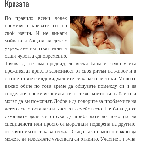
Кризата
По правило всеки човек
преживява кризите си по
свой начин. И не винаги
майката и бащата на дете с
увреждане изпитват едни и
същи чувства едновременно.
Трябва да се има предвид, че всеки баща и всяка майка
преживяват криза в зависимост от своя ритъм на живот и в
съответствие с индивидуалните си характеристики. Много е
важно обаче по това време да общувате помежду си и да
споделяте преживяванията си с тези, които са наблизо и
могат да ви помогнат. Добре е да говорите за проблемите на
детето си с останалата част от семейството. Не бива да се
съмнявате дали си струва да прибягвате до помощта на
специалисти или просто от моралната подкрепа на другите,
от която имате такава нужда. Също така е много важно да
можете да изразявате чувствата си открито. Участие в група,