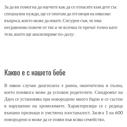
За да ви помогна да научите как да се отнасяте към дете със
специални нужди, ще се опитам да отговоря на няколко
въпроса, които може да имате. Сигурен съм, че има
несравнимо повече от тях и че всички те пречат точно като
тези, които ще анализираме по-долу:
Какво е с нашето бебе
В някои случаи диагнозата е ранна, окончателна и пълна,
което понякога може да успокои родителите. Синдромът на
Даун се установява при новородени много бързо и се състои
в нарушение на хромозомите. Характеризира се с редица
външни признаци и умствена изостаналост. Засяга 1 на 600
новородени и може да се появи във всяко семейство.