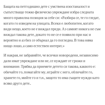
Бащата на петгодишно дете с умствена изостаналост и
съпътстващо тежко физическо увреждане избра следната
много правилна позиция за себе си: «Разбира се, те го гледат,
когато го изведем на улицата. Всеки е любопитен, когато
види нещо, което не е виждал преди. Аз самият никога не съм
виждал такова дете, докато то не се е появило при нас и
вероятно и аз бих се обърнал да го погледна. В това няма
нищо лошо, а само естествен интерес.»
И накрая, не забравяйте, че всички новородени, независимо
дали имат увреждане или не, се нуждаят от грижи и
внимание. Трябва да приемете детето си такова, каквото е:
обичайте го, помагайте му, играйте с него, обличайте го,
хранете го, мийте го и т.н., защото то има същите нужди като
всяко друго дете..