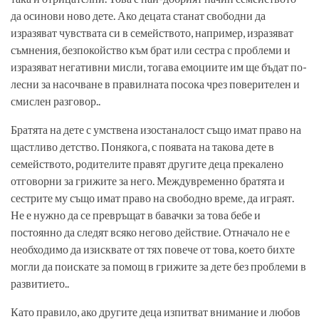
да осинови ново дете. Ако децата станат свободни да
изразяват чувствата си в семейството, например, изразяват
съмнения, безпокойство към брат или сестра с проблеми и
изразяват негативни мисли, тогава емоциите им ще бъдат по-
лесни за насочване в правилната посока чрез поверителен и
смислен разговор..
Братята на дете с умствена изостаналост също имат право на
щастливо детство. Понякога, с появата на такова дете в
семейството, родителите правят другите деца прекалено
отговорни за грижите за него. Междувременно братята и
сестрите му също имат право на свободно време, да играят.
Не е нужно да се превръщат в бавачки за това бебе и
постоянно да следят всяко негово действие. Отначало не е
необходимо да изисквате от тях повече от това, което бихте
могли да поискате за помощ в грижите за дете без проблеми в
развитието..
Като правило, ако другите деца изпитват внимание и любов