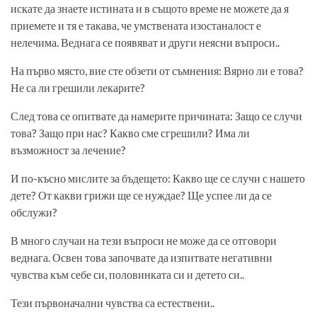
искате да знаете истината и в същото време не можете да я
приемете и тя е такава, че умствената изостаналост е
нелечима. Веднага се появяват и други неясни въпроси..
На първо място, вие сте обзети от съмнения: Вярно ли е това?
Не са ли грешили лекарите?
След това се опитвате да намерите причината: Защо се случи
това? Защо при нас? Какво сме сгрешили? Има ли
възможност за лечение?
И по-късно мислите за бъдещето: Какво ще се случи с нашето
дете? От какви грижи ще се нуждае? Ще успее ли да се
обслужи?
В много случаи на тези въпроси не може да се отговори
веднага. Освен това започвате да изпитвате негативни
чувства към себе си, половинката си и детето си..
Тези първоначални чувства са естествени..