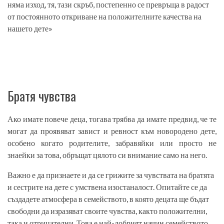
няма изход, тя, тази скръб, постепенно се превръща в радост
от постоянното откриване на положителните качества на
нашето дете»
Братя чувства
Ако имате повече деца, тогава трябва да имате предвид, че те
могат да проявяват завист и ревност към новородено дете,
особено когато родителите, забравяйки или просто не
знаейки за това, обръщат цялото си внимание само на него.
Важно е да признаете и да се грижите за чувствата на братята
и сестрите на дете с умствена изостаналост. Опитайте се да
създадете атмосфера в семейството, в която децата ще бъдат
свободни да изразяват своите чувства, както положителни,
така и отрицателни. Това е най-добрият начин семейството