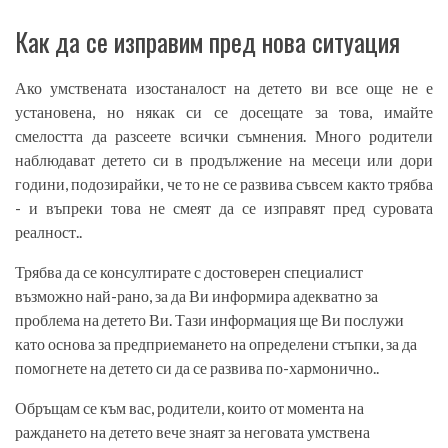
Как да се изправим пред нова ситуация
Ако умствената изостаналост на детето ви все още не е
установена, но някак си се досещате за това, имайте
смелостта да разсеете всички съмнения. Много родители
наблюдават детето си в продължение на месеци или дори
години, подозирайки, че то не се развива съвсем както трябва
- и въпреки това не смеят да се изправят пред суровата
реалност..
Трябва да се консултирате с достоверен специалист
възможно най-рано, за да Ви информира адекватно за
проблема на детето Ви. Тази информация ще Ви послужи
като основа за предприемането на определени стъпки, за да
помогнете на детето си да се развива по-хармонично..
Обръщам се към вас, родители, които от момента на
раждането на детето вече знаят за неговата умствена