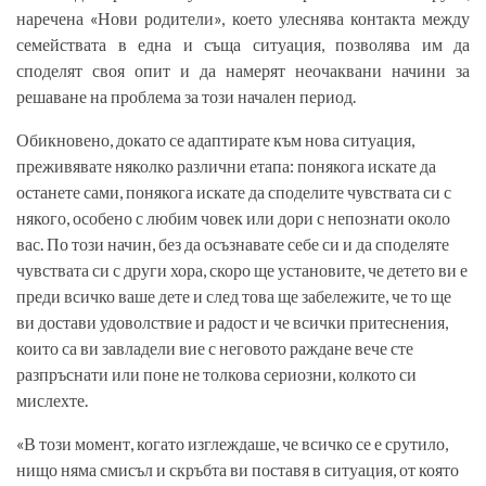
наречена «Нови родители», което улеснява контакта между
семействата в една и съща ситуация, позволява им да
споделят своя опит и да намерят неочаквани начини за
решаване на проблема за този начален период.
Обикновено, докато се адаптирате към нова ситуация,
преживявате няколко различни етапа: понякога искате да
останете сами, понякога искате да споделите чувствата си с
някого, особено с любим човек или дори с непознати около
вас. По този начин, без да осъзнавате себе си и да споделяте
чувствата си с други хора, скоро ще установите, че детето ви е
преди всичко ваше дете и след това ще забележите, че то ще
ви достави удоволствие и радост и че всички притеснения,
които са ви завладели вие с неговото раждане вече сте
разпръснати или поне не толкова сериозни, колкото си
мислехте.
«В този момент, когато изглеждаше, че всичко се е срутило,
нищо няма смисъл и скръбта ви поставя в ситуация, от която