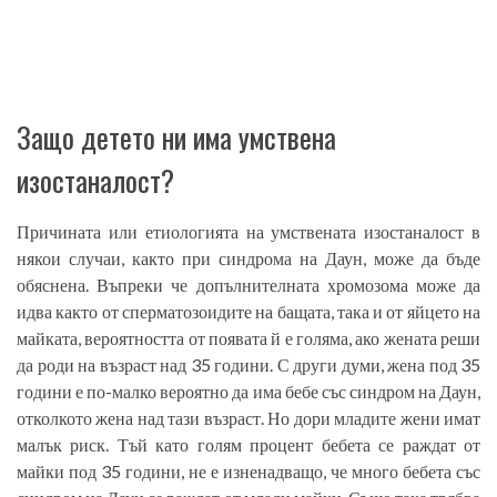
Защо детето ни има умствена
изостаналост?
Причината или етиологията на умствената изостаналост в
някои случаи, както при синдрома на Даун, може да бъде
обяснена. Въпреки че допълнителната хромозома може да
идва както от сперматозоидите на бащата, така и от яйцето на
майката, вероятността от появата й е голяма, ако жената реши
да роди на възраст над 35 години. С други думи, жена под 35
години е по-малко вероятно да има бебе със синдром на Даун,
отколкото жена над тази възраст. Но дори младите жени имат
малък риск. Тъй като голям процент бебета се раждат от
майки под 35 години, не е изненадващо, че много бебета със