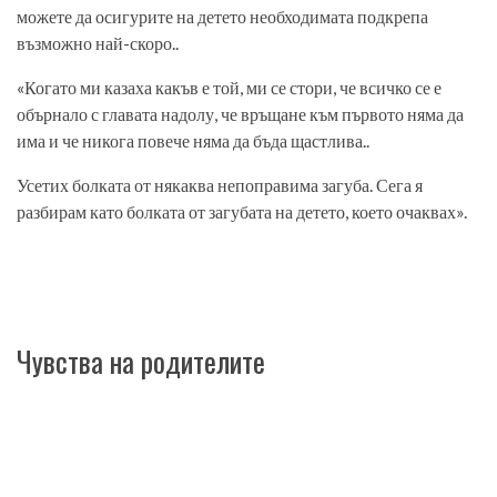
можете да осигурите на детето необходимата подкрепа
възможно най-скоро..
«Когато ми казаха какъв е той, ми се стори, че всичко се е
обърнало с главата надолу, че връщане към първото няма да
има и че никога повече няма да бъда щастлива..
Усетих болката от някаква непоправима загуба. Сега я
разбирам като болката от загубата на детето, което очаквах».
Чувства на родителите