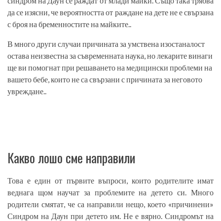
синдром на Даун се раждат от млади майки. Също така трябва
да се изясни, че вероятността от раждане на дете не е свързана
с броя на бременностите на майките..
В много други случаи причината за умствена изостаналост
остава неизвестна за съвременната наука, но лекарите винаги
ще ви помогнат при решаването на медицински проблеми на
вашето бебе, които не са свързани с причината за неговото
увреждане..
Какво лошо сме направили
Това е един от първите въпроси, които родителите имат
веднага щом научат за проблемите на детето си. Много
родители смятат, че са направили нещо, което «причинени»
Синдром на Даун при детето им. Не е вярно. Синдромът на