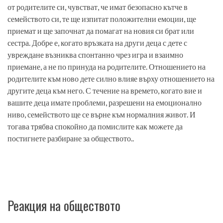
от родителите си, чувстват, че имат безопасно кътче в
семейството си, те ще изпитат положителни емоции, ще
приемат и ще започнат да помагат на новия си брат или
сестра. Добре е, когато връзката на други деца с дете с
увреждане възниква спонтанно чрез игра и взаимно
приемане, а не по принуда на родителите. Отношението на
родителите към ново дете силно влияе върху отношението на
другите деца към него. С течение на времето, когато вие и
вашите деца имате проблеми, разрешени на емоционално
ниво, семейството ще се върне към нормалния живот. И
тогава трябва спокойно да помислите как можете да
постигнете разбиране за обществото..
Реакция на обществото