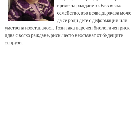
време на раждането. Във всяко
семейство, във всяка държава може
да се роди дете с деформации или
умствена изостаналост. Този така наречен биологичен риск
идва с всяко раждане, риск, често неосъзнат от бъдещите
съпрузи.