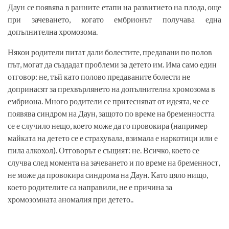
Даун се появява в ранните етапи на развитието на плода, още
при зачеването, когато ембрионът получава една
допълнителна хромозома.
Някои родители питат дали болестите, предавани по полов
път, могат да създадат проблеми за детето им. Има само един
отговор: не, тъй като полово предаваните болести не
допринасят за прехвърлянето на допълнителна хромозома в
ембриона. Много родители се притесняват от идеята, че се
появява синдром на Даун, защото по време на бременността
се е случило нещо, което може да го провокира (например
майката на детето се е страхувала, взимала е наркотици или е
пила алкохол). Отговорът е същият: не. Всичко, което се
случва след момента на зачеването и по време на бременност,
не може да провокира синдрома на Даун. Като цяло нищо,
което родителите са направили, не е причина за
хромозомната аномалия при детето..