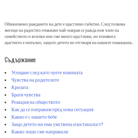
Обикновено раждането на дете е щастливо събитие. След толкова
месеци на радостно очакване най-накрая се ражда нов член на
семейството и всички ние сме много щастливи, но понякога
щастието е непълно, защото детето не отговаря на нашите очаквания..
Съдържание
Усещане след като чуете новината
Чувства на родителите
Кризата
Братя чувства
Реакция на обществото
Как да се изправим пред нова ситуация
Какво е с нашето бебе
Защо детето ни има умствена изостаналост?
Какво лошо сме направили