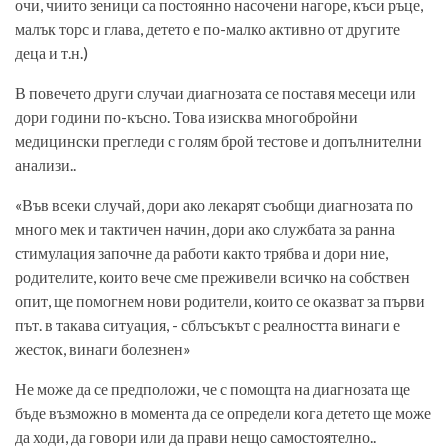
очи, чиито зеници са постоянно насочени нагоре, къси ръце,
малък торс и глава, детето е по-малко активно от другите
деца и т.н.)
В повечето други случаи диагнозата се поставя месеци или
дори години по-късно. Това изисква многобройни
медицински прегледи с голям брой тестове и допълнителни
анализи..
«Във всеки случай, дори ако лекарят съобщи диагнозата по
много мек и тактичен начин, дори ако службата за ранна
стимулация започне да работи както трябва и дори ние,
родителите, които вече сме преживели всичко на собствен
опит, ще помогнем нови родители, които се оказват за първи
път. в такава ситуация, - сблъсъкът с реалността винаги е
жесток, винаги болезнен»
Не може да се предположи, че с помощта на диагнозата ще
бъде възможно в момента да се определи кога детето ще може
да ходи, да говори или да прави нещо самостоятелно..