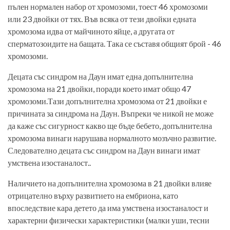
пълен нормален набор от хромозоми, тоест 46 хромозоми
или 23 двойки от тях. Във всяка от тези двойки едната
хромозома идва от майчиното яйце, а другата от
сперматозоидите на бащата. Така се съставя общият брой - 46
хромозоми.
Децата със синдром на Даун имат една допълнителна
хромозома на 21 двойки, поради което имат общо 47
хромозоми.Тази допълнителна хромозома от 21 двойки е
причината за синдрома на Даун. Въпреки че никой не може
да каже със сигурност какво ще бъде бебето, допълнителна
хромозома винаги нарушава нормалното мозъчно развитие.
Следователно децата със синдром на Даун винаги имат
умствена изостаналост..
Наличието на допълнителна хромозома в 21 двойки влияе
отрицателно върху развитието на ембриона, като
впоследствие кара детето да има умствена изостаналост и
характерни физически характеристики (малки уши, тесни