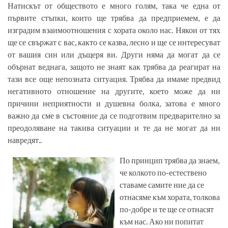
Натискът от обществото е много голям, така че една от
първите стъпки, които ще трябва да предприемем, е да
изградим взаимоотношения с хората около нас. Някои от тях
ще се свържат с вас, както се казва, лесно и ще се интересуват
от вашия син или дъщеря ви. Други няма да могат да се
обърнат веднага, защото не знаят как трябва да реагират на
тази все още непозната ситуация. Трябва да имаме предвид
негативното отношение на другите, което може да ни
причини неприятности и душевна болка, затова е много
важно да сме в състояние да се подготвим предварително за
преодоляване на такива ситуации и те да не могат да ни
навредят..
По принцип трябва да знаем,
че колкото по-естествено
ставаме самите ние да се
отнасяме към хората, толкова
по-добре и те ще се отнасят
към нас. Ако ни попитат