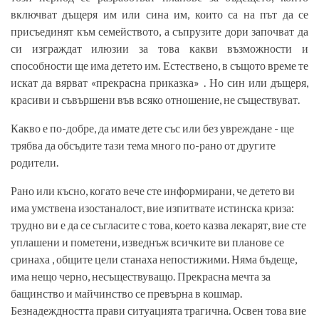
включват дъщеря им или сина им, които са на път да се
присъединят към семейството, а съпрузите дори започват да
си изграждат илюзии за това какви възможности и
способности ще има детето им. Естествено, в същото време те
искат да вярват «прекрасна приказка» . Но син или дъщеря,
красиви и съвършени във всяко отношение, не съществуват.
Какво е по-добре, да имате дете със или без увреждане - ще
трябва да обсъдите тази тема много по-рано от другите
родители.
Рано или късно, когато вече сте информирани, че детето ви
има умствена изостаналост, вие изпитвате истинска криза:
трудно ви е да се съгласите с това, което казва лекарят, вие сте
уплашени и пометени, изведнъж всичките ви планове се
сринаха , общите цели станаха непостижими. Няма бъдеще,
има нещо черно, несъществуващо. Прекрасна мечта за
бащинство и майчинство се превърна в кошмар.
Безнадеждността прави ситуацията трагична. Освен това вие