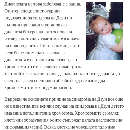
Диагнозата на това заболяване е ранна.
Опитен специалист открива
подозрение за синдром на Даун по
външни признаци и установява
диагноза без грешки въз основа на
изследването на хромозомите в кръвта
на новороденото. По този начин, както
вече беше споменато, грешка в
диагнозата е напълно изключена, ако
хромозомите се изследват с помощта на
тест, който се състои в това да накарат клетките да растат, а
след това, след специална обработка, да се изследват
хромозомите в тях под микроскоп.
Въпреки че основната причина за синдрома на Даун все още
не е известна, във всички случаи на синдрома на Даун детето
има една допълнителна хромозома. Хромозомите са малки
клетъчни образувания, които съдържат цялата наследствена
информация (гени). Всяка клетка на човешкото тяло има