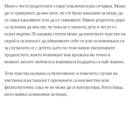
Много често родителите стават изключително отчаяни. Може
да се срамувате, да мислите, че сте били наказани за нещо, да
се самосъжалявате или да се съмнявате. Някои родители дори
са склонни да мислят, че това не е тяхното дете и често го
искат мъртво. В еднаква степен може да изпитвате чувство на
скръб и склонност да обвинявате себе си или половинката си
за случилото се с детето, като по този начин увеличавате
трудностите, които възникват във връзката ви точно в
момент, когато любовта и взаимната подкрепа са най-важни..
Тези чувства на вина са безпочвени: в повечето случаи на
умствена изостаналост причините са неизвестни или
физиологични, така че не може да се контролира. Нито баща,
нито майка са виновни за нищо.