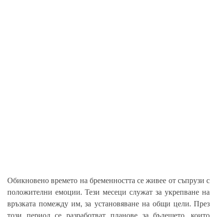
Обикновено времето на бременността се живее от съпрузи с
положителни емоции. Тези месеци служат за укрепване на
връзката помежду им, за установяване на общи цели. През
този период се разработват планове за бъдещето, които