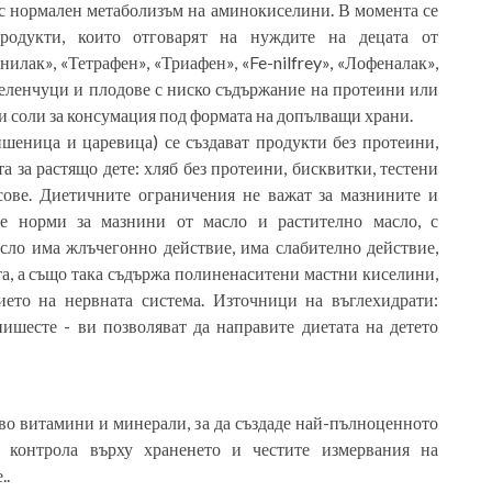
 с нормален метаболизъм на аминокиселини. В момента се
продукти, които отговарят на нуждите на децата от
илак», «Тетрафен», «Триафен», «Fe-nilfrey», «Лофеналак»,
зеленчуци и плодове с ниско съдържание на протеини или
и соли за консумация под формата на допълващи храни.
пшеница и царевица) се създават продукти без протеини,
а за растящо дете: хляб без протеини, бисквитки, тестени
сове. Диетичните ограничения не важат за мазнините и
ите норми за мазнини от масло и растително масло, с
асло има жлъчегонно действие, има слабително действие,
а, а също така съдържа полиненаситени мастни киселини,
ието на нервната система. Източници на въглехидрати:
нишесте - ви позволяват да направите диетата на детето
тво витамини и минерали, за да създаде най-пълноценното
, контрола върху храненето и честите измервания на
..