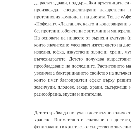
да растат здрави, поддържайки връстниците си
произвеждат специализирани лекарствени 
протеиновия компонент на диетата. Това е «Афен
«Нофелан», «Лактанал», както и консервирани 
без протеини, обогатени с витамини и минералн
На основата на нишесте от зърнени култури (
които значително улесняват изготвянето на диет
изделия, юфка, изкуствени зърнени храни, му
въглехидратите. Детето получава възрастов
преобладаване на последните. Растителното м
увеличава бактерицидното свойство на жлъчкат
които имат благоприятен ефект върху развит
зеленчуци, плодове, захар, храни, съдържащи 
разнообразна, вкусна и питателна.
Детето трябва да получава достатъчно количес
хранене. Внимателното спазване на диетата
фенилаланин в кръвта са от съществено значение