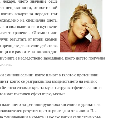
 лекаря, чието значение беше
сят неприятности, от които той
 когато лекарят за пореден път
рехвърлено на специална диета.
ча използването на изкуствени
зат за хранене. - «Изомил» или
лучи резултата от втори кръвен
да предприе решителни действия,
ици и в рамките на няколко дни
урията е наследствено заболяване, което детето получава
логия..
ми аминокиселини, които влизат в тялото с протеинови
нът, който се разгражда под въздействието на ензим с
 без този ензим, в кръвта му се натрупват фенилаланин и
о имат токсичен ефект върху мозъка..
на наличието на фенилпирувинова киселина в урината на
 положителен резултат през първите дни от живота. По-
 на фенилаланин в кръвта. Няколко капки капилярна кръв