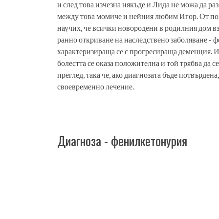
и след това изчезна някъде и Лида не можа да раз
между това момиче и нейния любим Игор. От по
научих, че всички новородени в родилния дом вз
ранно откриване на наследствено заболяване - 
характеризираща се с прогресираща деменция. Иг
болестта се оказа положителна и той трябва да с
преглед, така че, ако диагнозата бъде потвърдена
своевременно лечение.
Диагноза - фенилкетонурия