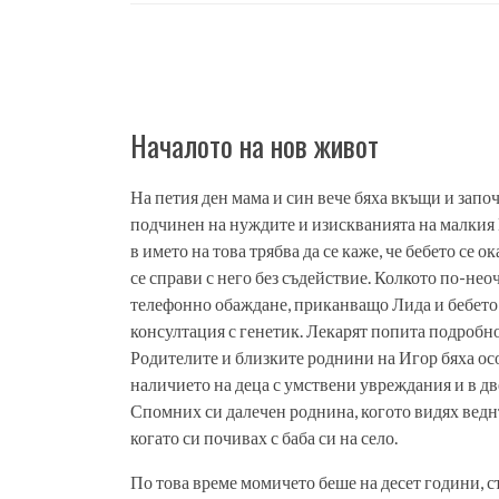
Началото на нов живот
На петия ден мама и син вече бяха вкъщи и започ
подчинен на нуждите и изискванията на малкия 
в името на това трябва да се каже, че бебето се
се справи с него без съдействие. Колкото по-не
телефонно обаждане, приканващо Лида и бебето 
консултация с генетик. Лекарят попита подробно
Родителите и близките роднини на Игор бяха ос
наличието на деца с умствени увреждания и в дв
Спомних си далечен роднина, когото видях ведн
когато си почивах с баба си на село.
По това време момичето беше на десет години, с