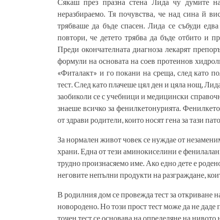
Сякаш през празна стена Лида чу думите на
неразбираемо. Тя почувства, че над сина й ви
трябваше да бъде спасен. Лида се събуди едва
повтори, че детето трябва да бъде отбито и п
Преди окончателната диагноза лекарят препоръ
формули на основата на соев протеинов хидроли
«Фиталакт» и го покани на среща, след като по
тест. След като плачеше цял ден и цяла нощ, Ли
заобиколи се с учебници и медицински справочн
знаеше всичко за фенилкетонурията. Фенилкетон
от здрави родители, които носят гена за тази пато
За нормален живот човек се нуждае от незамени
храни. Една от тези аминокиселини е фенилалани
трудно произнасяемо име. Ако едно дете е родено
неговите непълни продукти на разграждане, коит
В родилния дом се провежда тест за откриване 
новородено. Но този прост тест може да не даде
точен тест се основава на определяне на нивото