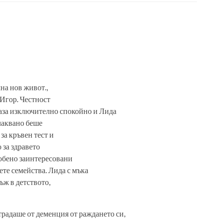
на нов живот.,
Игор. Честност
 оказа изключително спокойно и Лида
очаквано беше
за кръвен тест и
 за здравето
обено заинтересовани
ете семейства. Лида с мъка
ъж в детството,
традаше от деменция от раждането си,