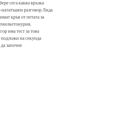
бере сега каква връзка
-нататъшен разговор Лида
имат кръв от петата за
фенилкетонурия,
ор има тест за това
е подложи на секунда
, да започне