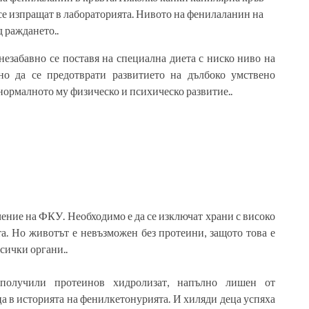
и се изпращат в лабораторията. Нивото на фенилаланин на
 раждането..
 незабавно се поставя на специална диета с ниско ниво на
о да се предотврати развитието на дълбоко умствено
 нормалното му физическо и психическо развитие..
ение на ФКУ. Необходимо е да се изключат храни с високо
а. Но животът е невъзможен без протеини, защото това е
сички органи..
 получили протеинов хидролизат, напълно лишен от
ца в историята на фенилкетонурията. И хиляди деца успяха