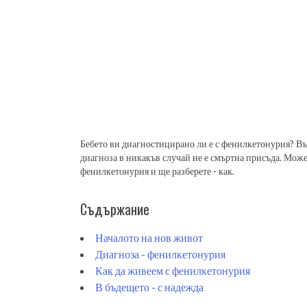
Бебето ви диагностицирано ли е с фенилкетонурия? Въп
диагноза в никакъв случай не е смъртна присъда. Може
фенилкетонурия и ще разберете - как.
Съдържание
Началото на нов живот
Диагноза - фенилкетонурия
Как да живеем с фенилкетонурия
В бъдещето - с надежда