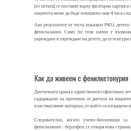
(от петата) се поставят върху филтърна хартия 
пациента може да бъде повишено още 4 часа след
Ако резултатите от теста показват PKU, детето
фенилаланин. Само по този начин е възможн
увреждане и увреждане на детето, да се осигури
Как да живеем с фенилкетонурия
Диетичната храна е единственото ефективно леч
съдържание на протеини от диетата на пациент
пластмасовият материал, от който са изградени в
Следователно, когато учени-биохимици са
фенилаланин - берлофен, се отваря нова страни