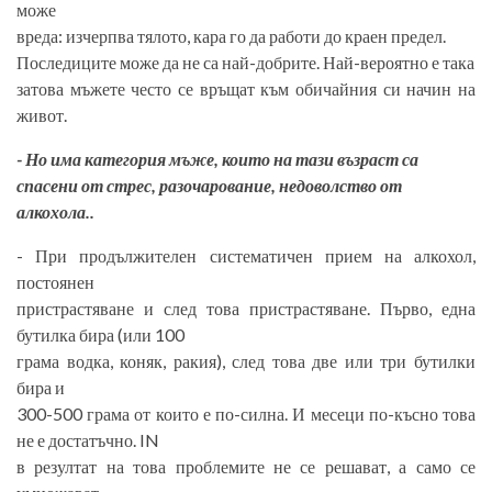
може
вреда: изчерпва тялото, кара го да работи до краен предел.
Последиците може да не са най-добрите. Най-вероятно е така
затова мъжете често се връщат към обичайния си начин на
живот.
- Но има категория мъже, които на тази възраст са
спасени от стрес, разочарование, недоволство от
алкохола..
- При продължителен систематичен прием на алкохол,
постоянен
пристрастяване и след това пристрастяване. Първо, една
бутилка бира (или 100
грама водка, коняк, ракия), след това две или три бутилки
бира и
300-500 грама от които е по-силна. И месеци по-късно това
не е достатъчно. IN
в резултат на това проблемите не се решават, а само се