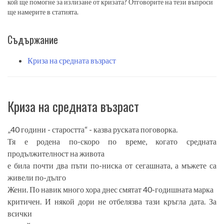
кой ще помогне за излизане от кризата? Отговорите на тези въпроси
ще намерите в статията.
Съдържание
Криза на средната възраст
Криза на средната възраст
„40 години - старостта“ - казва руската поговорка.
Тя е родена по-скоро по време, когато средната
продължителност на живота
е била почти два пъти по-ниска от сегашната, а мъжете са
живели по-дълго
Жени. По навик много хора днес смятат 40-годишната марка
критичен. И някой дори не отбелязва тази кръгла дата. За
всички