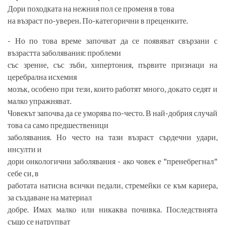
Дори походката на нежния пол се променя в това
на възраст по-уверен. По-категорични в преценките.
- Но по това време започват да се появяват свързани с
възрастта заболявания: проблеми
със зрение, със зъби, хипертония, първите признаци на
церебрална исхемия
мозък, особено при тези, които работят много, докато седят и
малко упражняват.
Човекът започва да се уморява по-често. В най-добрия случай
това са само предшественици
заболявания. Но често на тази възраст сърдечни удари,
инсулти и
дори онкологични заболявания - ако човек е "пренебрегнал"
себе си, в
работата натисна всички педали, стремейки се към кариера,
за създаване на материал
добре. Имах малко или никаква почивка. Последствията
също се натрупват