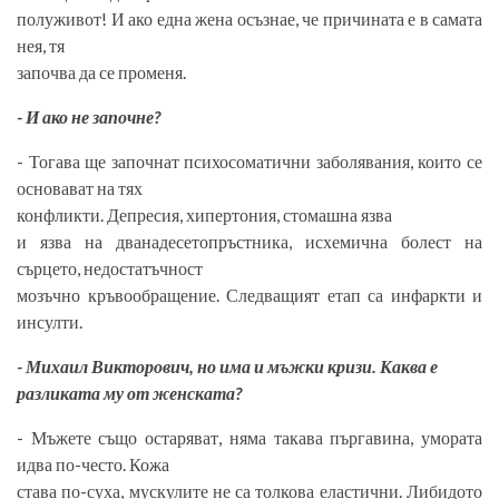
полуживот! И ако една жена осъзнае, че причината е в самата
нея, тя
започва да се променя.
- И ако не започне?
- Тогава ще започнат психосоматични заболявания, които се
основават на тях
конфликти. Депресия, хипертония, стомашна язва
и язва на дванадесетопръстника, исхемична болест на
сърцето, недостатъчност
мозъчно кръвообращение. Следващият етап са инфаркти и
инсулти.
- Михаил Викторович, но има и мъжки кризи. Каква е
разликата му от женската?
- Мъжете също остаряват, няма такава пъргавина, умората
идва по-често. Кожа
става по-суха, мускулите не са толкова еластични. Либидото