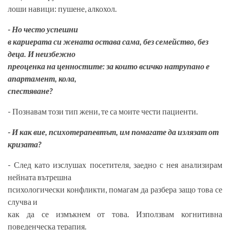
лоши навици: пушене, алкохол.
- Но често успешни
в кариерата си жената остава сама, без семейство, без
деца. И неизбежно
преоценка на ценностите: за които всичко натрупано е
апартамент, кола,
спестяване?
- Познавам този тип жени, те са моите чести пациенти.
- И как вие, психотерапевтът, им помагате да излязат от
кризата?
- След като изслушах посетителя, заедно с нея анализирам
нейната вътрешна
психологически конфликти, помагам да разбера защо това се
случва и
как да се измъкнем от това. Използвам когнитивна
поведенческа терапия.