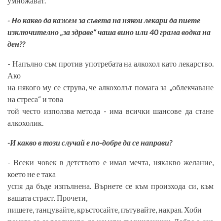
умножават.
- Но какво да кажем за съвета на някои лекари да пиете
изключително „за здраве“ чаша вино или 40 грама водка на
ден??
- Напълно съм против употребата на алкохол като лекарство.
Ако
на някого му се струва, че алкохолът помага за „облекчаване
на стреса“ и това
той често използва метода - има всички шансове да стане
алкохолик.
-И какво в този случай е по-добре да се направи?
- Всеки човек в детството е имал мечта, някакво желание,
което не е така
успя да бъде изпълнена. Върнете се към произхода си, към
вашата страст. Прочети,
пишете, танцувайте, кръстосайте, пътувайте, накрая. Хоби