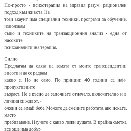
По-просто - психотерапия на здравия разум, рационален
подход към живота. На
този акаунт има специални техники, програми за обучение.
използвам
също и техниките на транзакционния анализ - една от
насоките
психоаналитична терапия.
Силно
Предлагам да сляза на земята от моите трансцендентни
висоти и да се радвам
какво е. Но не само. По принцип 40 години са най-
продуктивните
възраст. Не е късно да започнете отначало, включително и в
личния си живот. -
ожени се, имай бебе. Можете да смените работата, ако искате,
място
пребиваване. Научете с какво лежи душата. В крайна сметка
все още има добър