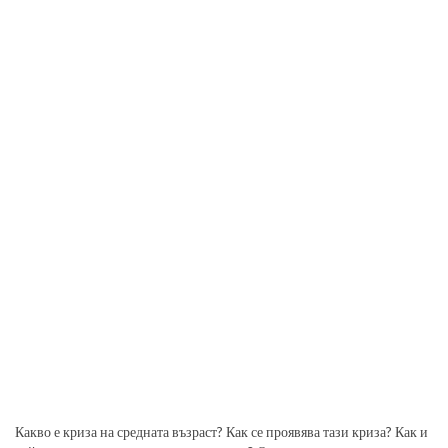
Какво е криза на средната възраст? Как се проявява тази криза? Как и