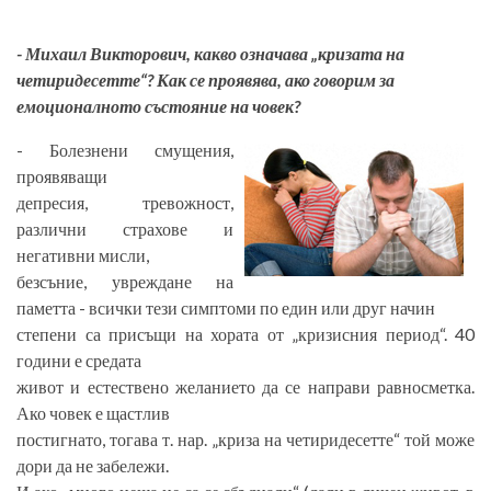
- Михаил Викторович, какво означава „кризата на
четиридесетте“? Как се проявява, ако говорим за
емоционалното състояние на човек?
- Болезнени смущения,
проявяващи
депресия, тревожност,
различни страхове и
негативни мисли,
безсъние, увреждане на
паметта - всички тези симптоми по един или друг начин
степени са присъщи на хората от „кризисния период“. 40
години е средата
живот и естествено желанието да се направи равносметка.
Ако човек е щастлив
постигнато, тогава т. нар. „криза на четиридесетте“ той може
дори да не забележи.