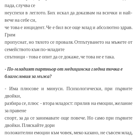
пада, случва се
неуспехи в леглото. Бих искал да доказвам на всички и най-
вече на себе си,
че това е инцидент. Че е бил все още млад и абсолютно здрав.
Грим
пропуснат, но тялото се проваля. Отпътуването на мъжете от
семейството към по-младите
спътници - това е опит да се докаже, че това не е така.
- По-младият партньор от медицинска гледна точка е
благословия за мъжа?
- Има плюсове и минуси. Психологически, при първите
двойки,
разбира се, плюс - втора младост: прилив на емоции, желание
за правене
спорт, за да се занимавате още повече. Но само при първите
двойки. Пляскайте дори
положителни емоции към човек, меко казано, не съвсем млад,