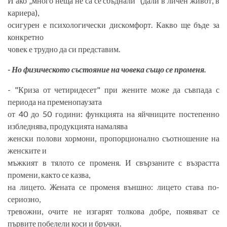
И ако „много неща не са се сбъднали“ (дали в личен живот, в
кариера),
осигурен е психологически дискомфорт. Какво ще бъде за
конкретно
човек е трудно да си представим.
- Но физическото състояние на човека също се променя.
- "Криза от четиридесет" при жените може да съвпада с
периода на пременопаузата
от 40 до 50 години: функцията на яйчниците постепенно
избледнява, продукцията намалява
женски полови хормони, пропорционално съотношение на
женските и
мъжкият в тялото се променя. И свързаните с възрастта
промени, както се казва,
на лицето. Жената се променя външно: лицето става по-
сериозно,
тревожни, очите не изгарят толкова добре, появяват се
първите побелели коси и бръчки.