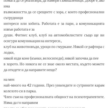
помага да се реализира, да намери съмишленици. Добре е, ако
има
възможността да се срещнете с хора, с които професионални
сътрудници
интереси или хобита. Работата е за пари, а комуникацията
извън работата е за
души. Фитнес клуб, клуб на автомобилистите също ще ви
осигури комуникация на интереси.,
клуб на животновъди, уроци по гмуркане. Някой се рафтира с
лодки,
някой язди коне (кънки, велосипеди), някой започва да пее
в хорото. Но никога не се знае около местата, където можете
да отидете и да направите нещо?
на мен
най-много на 42 години. През уикендите и сутрините карам
колелото си в парка.
Член съм на професионалната общност на психотерапевтите.
Няма да го направим