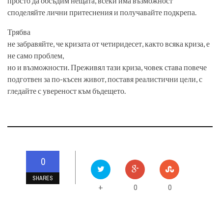
просто да обсъдим нещата, всеки има възможност
споделяйте лични притеснения и получавайте подкрепа.
Трябва
не забравяйте, че кризата от четиридесет, както всяка криза, е
не само проблем,
но и възможности. Преживял тази криза, човек става повече
подготвен за по-късен живот, поставя реалистични цели, с
гледайте с увереност към бъдещето.
0
SHARES
0
0
+