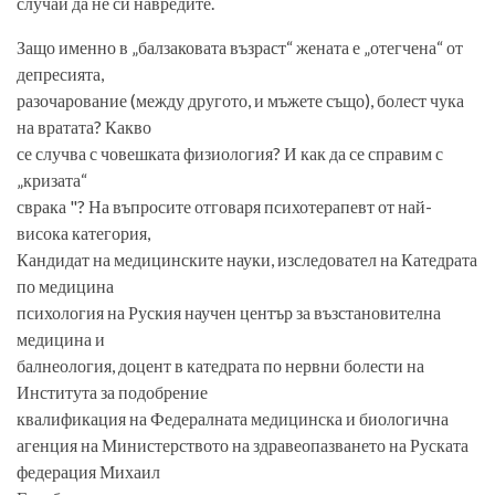
случай да не си навредите.
Защо именно в „балзаковата възраст“ жената е „отегчена“ от
депресията,
разочарование (между другото, и мъжете също), болест чука
на вратата? Какво
се случва с човешката физиология? И как да се справим с
„кризата“
сврака "? На въпросите отговаря психотерапевт от най-
висока категория,
Кандидат на медицинските науки, изследовател на Катедрата
по медицина
психология на Руския научен център за възстановителна
медицина и
балнеология, доцент в катедрата по нервни болести на
Института за подобрение
квалификация на Федералната медицинска и биологична
агенция на Министерството на здравеопазването на Руската
федерация Михаил