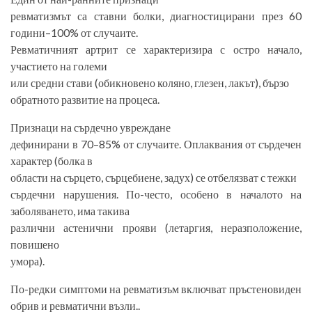
ревматизмът са ставни болки, диагностицирани през 60
години–100% от случаите.
Ревматичният артрит се характеризира с остро начало,
участието на големи
или средни стави (обикновено коляно, глезен, лакът), бързо
обратното развитие на процеса.
Признаци на сърдечно увреждане
дефинирани в 70–85% от случаите. Оплаквания от сърдечен
характер (болка в
области на сърцето, сърцебиене, задух) се отбелязват с тежки
сърдечни нарушения. По-често, особено в началото на
заболяването, има такива
различни астенични прояви (летаргия, неразположение,
повишено
умора).
По-редки симптоми на ревматизъм включват пръстеновиден
обрив и ревматични възли..