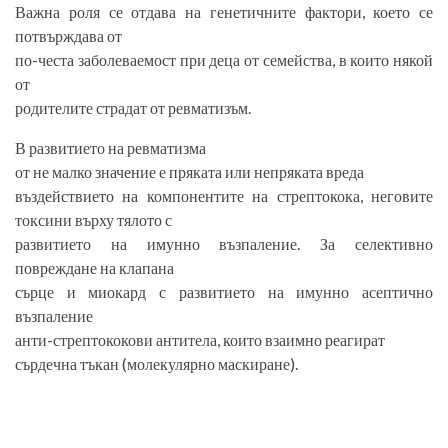
Важна роля се отдава на генетичните фактори, което се
потвърждава от
по-честа заболеваемост при деца от семейства, в които някой
от
родителите страдат от ревматизъм.
В развитието на ревматизма
от не малко значение е пряката или непряката вреда
въздействието на компонентите на стрептокока, неговите
токсини върху тялото с
развитието на имунно възпаление. За селективно
повреждане на клапана
сърце и миокард с развитието на имунно асептично
възпаление
анти-стрептококови антитела, които взаимно реагират
сърдечна тъкан (молекулярно маскиране).