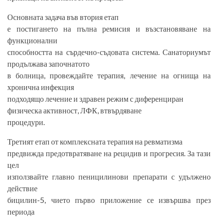
Основната задача във втория етап
е постигането на пълна ремисия и възстановяване на
функционални
способността на сърдечно-съдовата система. Санаториумът
продължава започнатото
в болница, провеждайте терапия, лечение на огнища на
хронична инфекция
подходящо лечение и здравен режим с диференциран
физическа активност, ЛФК, втвърдяване
процедури.
Третият етап от комплексната терапия на ревматизма
предвижда предотвратяване на рецидив и прогресия. За тази
цел
използвайте главно пеницилинови препарати с удължено
действие
бицилин-5, чието първо приложение се извършва през
периода