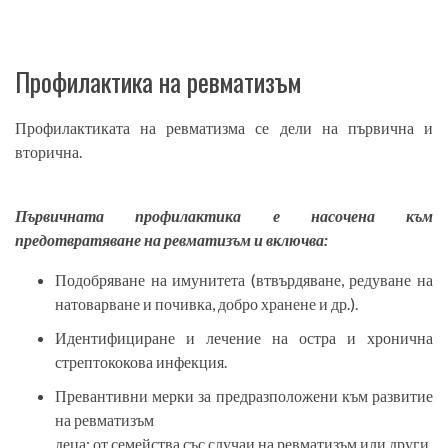
Профилактика на ревматизъм
Профилактиката на ревматизма се дели на първична и
вторична.
Първичната профилактика е насочена към
предотвратяване на ревматизъм и включва:
Подобряване на имунитета (втвърдяване, редуване на
натоварване и почивка, добро хранене и др.).
Идентифициране и лечение на остра и хронична
стрептококова инфекция.
Превантивни мерки за предразположени към развитие
на ревматизъм
деца: от семейства със случаи на ревматизъм или други