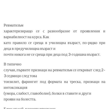
Ревматизъм
характеризиращо се с разнообразие от проявления и
вариабилност на курса. Как
като правило се среща в училищна възраст, по-рядко при
деца в предучилищна възраст и
почти никога не се среща при деца под 3-годишна възраст.
В типично
случаи, първите признаци на ревматизъм се откриват след 2–
3 седмици след това
тонзилит, фарингит под формата на треска, признаци на
интоксикация
(умора, слабост, главоболие), болки в ставите и други
прояви на болестта.
Един от най-ранните признаци