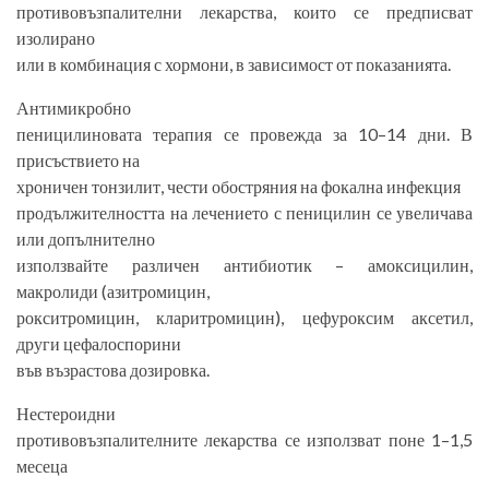
противовъзпалителни лекарства, които се предписват
изолирано
или в комбинация с хормони, в зависимост от показанията.
Антимикробно
пеницилиновата терапия се провежда за 10–14 дни. В
присъствието на
хроничен тонзилит, чести обостряния на фокална инфекция
продължителността на лечението с пеницилин се увеличава
или допълнително
използвайте различен антибиотик – амоксицилин,
макролиди (азитромицин,
рокситромицин, кларитромицин), цефуроксим аксетил,
други цефалоспорини
във възрастова дозировка.
Нестероидни
противовъзпалителните лекарства се използват поне 1–1,5
месеца