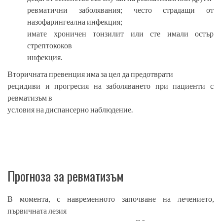
ревматични заболявания; често страдащи от
назофарингеална инфекция;
имате хроничен тонзилит или сте имали остър
стрептококов
инфекция.
Вторичната превенция има за цел да предотврати
рецидиви и прогресия на заболяването при пациенти с
ревматизъм в
условия на диспансерно наблюдение.
Прогноза за ревматизъм
В момента, с навременното започване на лечението,
първичната лезия