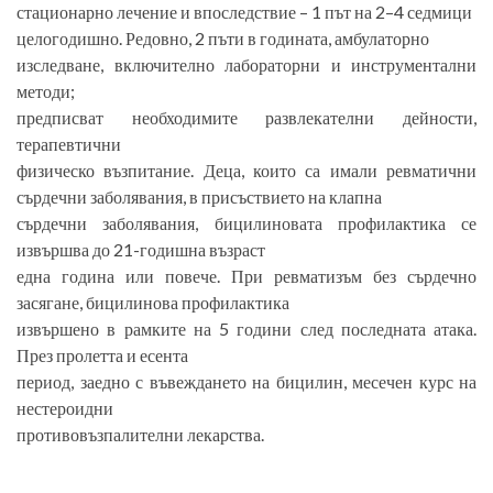
стационарно лечение и впоследствие – 1 път на 2–4 седмици
целогодишно. Редовно, 2 пъти в годината, амбулаторно
изследване, включително лабораторни и инструментални
методи;
предписват необходимите развлекателни дейности,
терапевтични
физическо възпитание. Деца, които са имали ревматични
сърдечни заболявания, в присъствието на клапна
сърдечни заболявания, бицилиновата профилактика се
извършва до 21-годишна възраст
една година или повече. При ревматизъм без сърдечно
засягане, бицилинова профилактика
извършено в рамките на 5 години след последната атака.
През пролетта и есента
период, заедно с въвеждането на бицилин, месечен курс на
нестероидни
противовъзпалителни лекарства.