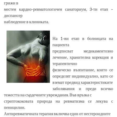
грижи в
местен кардио-ревматологичен санаториум, 3-ти етап –
диспансер
наблюдение в клиниката.
На 1-ви етап в болницата на
пациента
предписват медикаментозно
лечение, хранителна корекция и
терапевтично
физическо възпитание, които се
определят индивидуално, като се
вземат предвид характеристиките
заболявания и преди всичко
тежестта на сърдечните увреждания. Във връзка с
стрептококовата природа на ревматизма се лекува с
пеницилин.
Антиревматичната терапия включва един от нестероидните