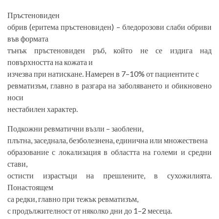
Пръстеновиден
обрив (еритема пръстеновиден) – бледорозови слаби обриви
във формата
тънък пръстеновиден ръб, който не се издига над
повърхността на кожата и
изчезва при натискане. Намерен в 7–10% от пациентите с
ревматизъм, главно в разгара на заболяването и обикновено
носи
нестабилен характер.
Подкожни ревматични възли – заоблени,
плътна, заседнала, безболезнена, единична или множествена
образование с локализация в областта на големи и средни
стави,
остисти израстъци на прешлените, в сухожилията.
Понастоящем
са редки, главно при тежък ревматизъм,
с продължителност от няколко дни до 1–2 месеца.