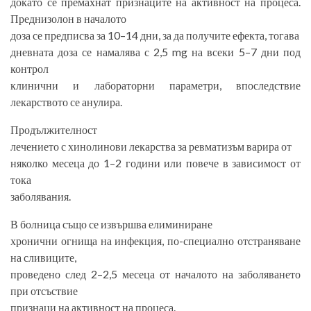
докато се премахнат признаците на активност на процеса.
Преднизолон в началото
доза се предписва за 10–14 дни, за да получите ефекта, тогава
дневната доза се намалява с 2,5 mg на всеки 5–7 дни под
контрол
клинични и лабораторни параметри, впоследствие
лекарството се анулира.
Продължителност
лечението с хинолинови лекарства за ревматизъм варира от
няколко месеца до 1–2 години или повече в зависимост от
тока
заболявания.
В болница също се извършва елиминиране
хронични огнища на инфекция, по-специално отстраняване
на сливиците,
проведено след 2–2,5 месеца от началото на заболяването
при отсъствие
признаци на активност на процеса.