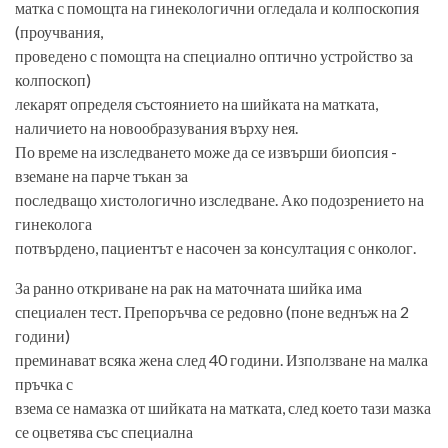
матка с помощта на гинекологични огледала и колпоскопия
(проучвания,
проведено с помощта на специално оптично устройство за
колпоскоп)
лекарят определя състоянието на шийката на матката,
наличието на новообразувания върху нея.
По време на изследването може да се извърши биопсия -
вземане на парче тъкан за
последващо хистологично изследване. Ако подозрението на
гинеколога
потвърдено, пациентът е насочен за консултация с онколог.
За ранно откриване на рак на маточната шийка има
специален тест. Препоръчва се редовно (поне веднъж на 2
години)
преминават всяка жена след 40 години. Използване на малка
пръчка с
взема се намазка от шийката на матката, след което тази мазка
се оцветява със специална