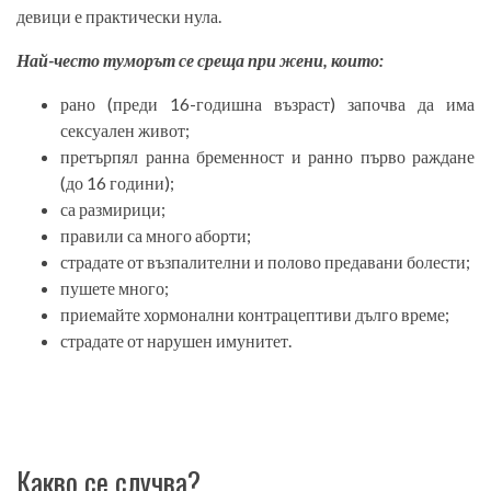
девици е практически нула.
Най-често туморът се среща при жени, които:
рано (преди 16-годишна възраст) започва да има
сексуален живот;
претърпял ранна бременност и ранно първо раждане
(до 16 години);
са размирици;
правили са много аборти;
страдате от възпалителни и полово предавани болести;
пушете много;
приемайте хормонални контрацептиви дълго време;
страдате от нарушен имунитет.
Какво се случва?