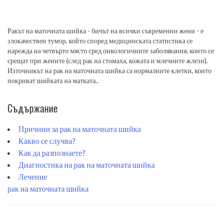
Ракът на маточната шийка - бичът на всички съвременни жени - е
злокачествен тумор, който според медицинската статистика се
нарежда на четвърто място сред онкологичните заболявания, които се
срещат при жените (след рак на стомаха, кожата и млечните жлези).
Източникът на рак на маточната шийка са нормалните клетки, които
покриват шийката на матката..
Съдържание
Причини за рак на маточната шийка
Какво се случва?
Как да разпознаете?
Диагностика на рак на маточната шийка
Лечение
рак на маточната шийка