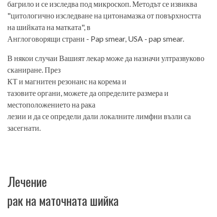
багрило и се изследва под микроскоп. Методът се извиква
"цитологично изследване на цитонамазка от повърхността
на шийката на матката", в
Англоговорящи страни - Pap smear, USA - pap smear.
В някои случаи Вашият лекар може да назначи ултразвуково
сканиране. През
КТ и магнитен резонанс на корема и
тазовите органи, можете да определите размера и
местоположението на рака
лезии и да се определи дали локалните лимфни възли са
засегнати.
Лечение
рак на маточната шийка