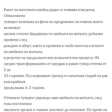
Ракът на маточната шийка рядко се появява изведнъж.
Обикновено
туморът възниква на фона на предракови състояния, които
включват:
ерозия, плоски брадавици по шийката на матката, рубцови
промени след
раждане и аборт, както и промени в свойствата на клетките
на шийката на матката,
в резултат на продължителни възпалителни процеси. IN
средно трансформацията от предрак в раков тумор отнема от
2 до
15 годишен. Последващият преход от началния стадий на рак
към крайния
продължава 1-2 години.
Отначало туморът уврежда само шийката на матката, след
това постепенно
околните органи и тъкани започват да поникват. По време на