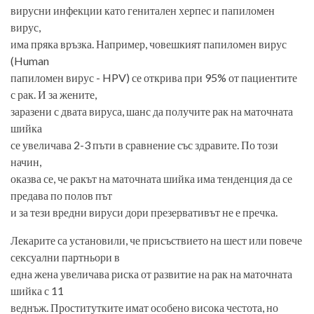
вирусни инфекции като генитален херпес и папиломен
вирус,
има пряка връзка. Например, човешкият папиломен вирус
(Human
папиломен вирус - HPV) се открива при 95% от пациентите
с рак. И за жените,
заразени с двата вируса, шанс да получите рак на маточната
шийка
се увеличава 2-3 пъти в сравнение със здравите. По този
начин,
оказва се, че ракът на маточната шийка има тенденция да се
предава по полов път
и за тези вредни вируси дори презервативът не е пречка.
Лекарите са установили, че присъствието на шест или повече
сексуални партньори в
една жена увеличава риска от развитие на рак на маточната
шийка с 11
веднъж. Проститутките имат особено висока честота, но