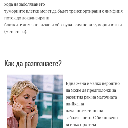
хода на заболяването
туморните клетки могат да бъдат транспортирани с лимфния
поток до локализирани
близките лимфни възли и образуват там нови туморни възли
(метастази).
Как да разпознаете?
Една жена е малко вероятно
да може да предположи за
развития рак на маточната
шийка на
началните етапи на
заболяването. Обикновено
всичко протича