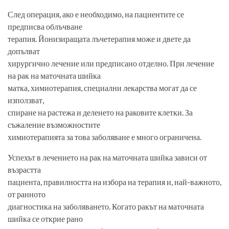
След операция, ако е необходимо, на пациентите се
предписва облъчване
терапия. Йонизиращата лъчетерапия може и двете да
допълват
хирургично лечение или предписано отделно. При лечение
на рак на маточната шийка
матка, химиотерапия, специални лекарства могат да се
използват,
спиране на растежа и деленето на раковите клетки. За
съжаление възможностите
химиотерапията за това заболяване е много ограничена.
Успехът в лечението на рак на маточната шийка зависи от
възрастта
пациента, правилността на избора на терапия и, най-важното,
от ранното
диагностика на заболяването. Когато ракът на маточната
шийка се открие рано