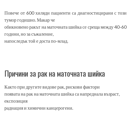
Повече от 600 хиляди пациенти са диагностицирани с този
тумор годишно. Макар че
обикновено ракът на маточната шийка се среща между 40-60
години, но за съжаление,
напоследък той е доста по-млад.
Причини за рак на маточната шийка
Както при другите видове рак, рискови фактори
появата на рак на маточната шийка са напреднала възраст,
експозиция
радиация и химични канцерогени.