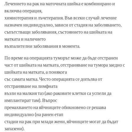
Лечението на рак на маточната шийка е комбинирано и
включва операция,
химиотерапия и лъчетерапия. Във всеки случай лечение
назначен индивидуално, зависи от стадия на заболяването,
съпътстващи заболявания, състоянието на шийката на
матката и наличието
възпалителни заболявания в момента.
По време на операцията туморът може да бъде отстранен
част от шийката на матката, отстраняване на тумора заедно с
шийката на матката, а понякога
със самата матка. Често операцията се допълва от
отстраняване на лимфната
възли на малкия таз (ако раковите клетки са успели да
имплантират там). Въпрос
премахването на яйчниците обикновено се решава
индивидуално (на ранен етап
стадии на рак при млади жени, яйчниците могат да бъдат
запазени).