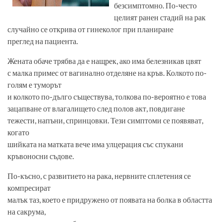
безсимптомно. По-често
целият ранен стадий на рак
случайно се открива от гинеколог при планиране
преглед на пациента.
Жената обаче трябва да е нащрек, ако има белезникав цвят
с малка примес от вагинално отделяне на кръв. Колкото по-
голям е туморът
и колкото по-дълго съществува, толкова по-вероятно е това
зацапване от влагалището след полов акт, повдигане
тежести, напъни, спринцовки. Тези симптоми се появяват,
когато
шийката на матката вече има улцерация със спукани
кръвоносни съдове.
По-късно, с развитието на рака, нервните сплетения се
компресират
малък таз, което е придружено от появата на болка в областта
на сакрума,