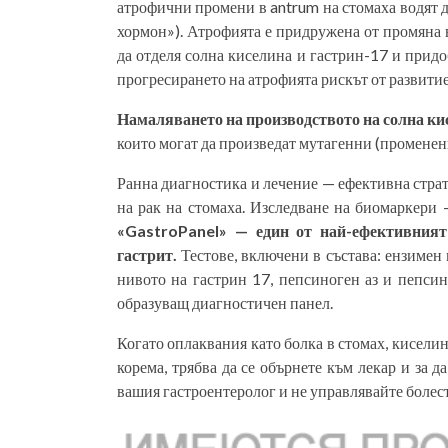
атрофични промени в antrum на стомаха водят 
хормон»). Атрофията е придружена от промяна 
да отделя солна киселина и гастрин-17 и придо
прогресирането на атрофията рискът от развитие 
Намаляването на производството на солна кис
които могат да произведат мутагенни (промене
Ранна диагностика и лечение — ефективна страт
на рак на стомаха. Изследване на биомаркери 
«GastroPanel» — един от най-ефективният
гастрит.
Тестове, включени в състава: ензимен
нивото на гастрин 17, пепсиноген аз и пепсин
образуващ диагностичен панел.
Когато оплаквания като болка в стомах, киселин
корема, трябва да се обърнете към лекар и за 
вашия гастроентеролог и не управлявайте болест