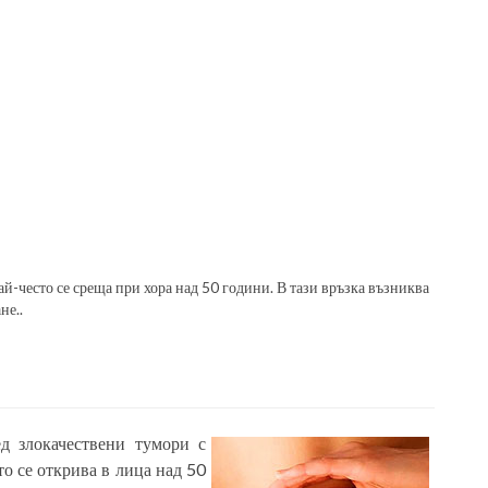
най-често се среща при хора над 50 години. В тази връзка възниква
не..
д злокачествени тумори с
то се открива в лица над 50