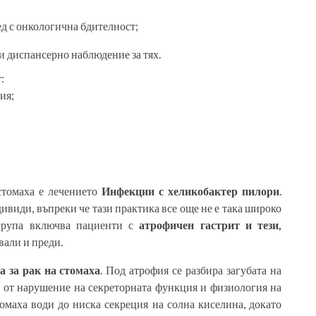
д с онкологична бдителност;
 диспансерно наблюдение за тях.
:
ия;
стомаха е лечението
Инфекции с хеликобактер пилори
.
ивиди, въпреки че тази практика все още не е така широко
 група включва пациенти с
атрофичен гастрит и тези,
вали и преди.
а за рак на стомаха
. Под атрофия се разбира загубата на
 от нарушение на секреторната функция и физиология на
омаха води до ниска секреция на солна киселина, докато