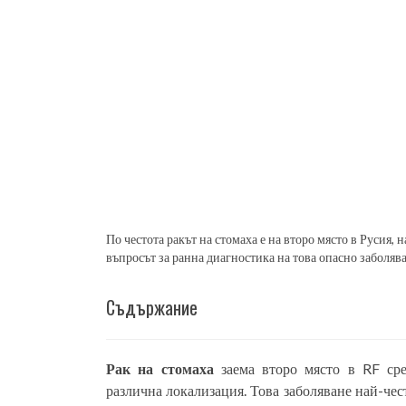
По честота ракът на стомаха е на второ място в Русия, 
въпросът за ранна диагностика на това опасно заболява
Съдържание
Рак на стомаха
заема второ място в RF сре
различна локализация. Това заболяване най-чес