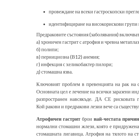
провеждане на всеки гастроскопски прегле
идентифициране на високорискови групи и
Предраковите състояния (заболявания) включват
а) хроничен гастрит с атрофия и чревна метаплаз
б) полипи;
в) пернициозна (В12) анемия;
г) инфекция с хеликобактер пилори;
д) стомашна язва.
Ключовият проблем в превенцията на рак на 
Основната цел е лечение на всички заразени инд
разпространен навсякъде. ДА СЕ рисковата
Кой ракови и предракови лезии вече са съществу
Атрофичен гастрит
брои
най-честата причин
нормални стомашни жлези, която е придружена
стомашната лигавица. Атрофия на тялото на ст