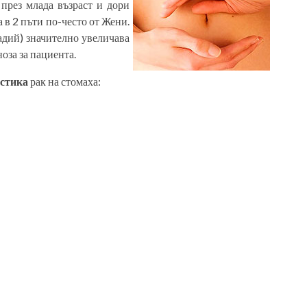
 през млада възраст и дори
 в 2 пъти по-често от Жени.
адий) значително увеличава
оза за пациента.
остика
рак на стомаха: