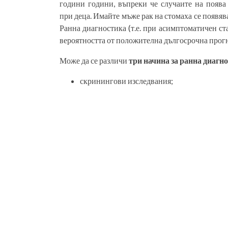
години години, въпреки че случаите на поява
при деца. Имайте мъже рак на стомаха се появява
Ранна диагностика (т.е. при асимптоматичен ст
вероятността от положителна дългосрочна прогн
Може да се различи
три начина за ранна диагн
скринингови изследвания;