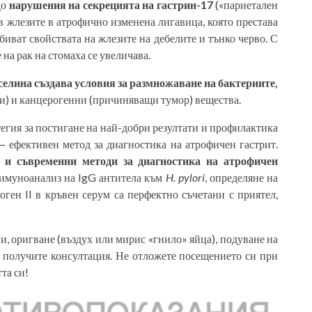
до
нарушения на секрецията на гастрин-17
(«париетален
в жлезите в атрофично изменена лигавица, която престава
биват свойствата на жлезите на дебелите и тънко черво. С
на рак на стомаха се увеличава.
елина създава условия за размножаване на бактериите,
ни) и канцерогенни (причиняващи тумор) вещества.
егия за постигане на най-добри резултати и профилактика
— ефективен метод за диагностика на атрофичен гастрит.
 и съвременни методи за диагностика на атрофичен
 имуноанализ на IgG антитела към
H. pylori
, определяне на
оген II в кръвен серум са перфектно съчетани с приятел,
и, оригване (въздух или мирис «гнило» яйца), подуване на
да получите консултация. Не отложете посещението си при
та си!