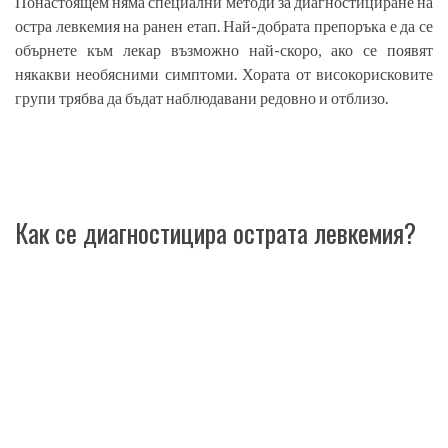
Понастоящем няма специални методи за диагностициране на
остра левкемия на ранен етап. Най-добрата препоръка е да се
обърнете към лекар възможно най-скоро, ако се появят
някакви необясними симптоми. Хората от високорисковите
групи трябва да бъдат наблюдавани редовно и отблизо.
Как се диагностицира острата левкемия?