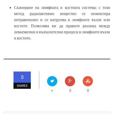
Сканиране на лимфната и костната система: с този
метод радиоактивно вещество се инжектира
интравенозно и се натрупва в лимфните възли или
костите. Позволява ви да правите разлика между
левкемични и възпалителни процеси в лимфните възли
и костите.
0
SHARES
0
0
+