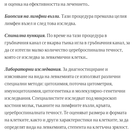
и оценка на ефективността на лечението..
Биопсия на лимфни възли.
Тази процедура премахва целия
лимфен възел и след това изследва.
Спинална пункция.
По време на тази процедура в
гръбначния канал се вкарва тънка игла в гръбначния канал, за
да се изтегли малко количество цереброспинална течност,
която се изследва за левкемични клетки..
Лабораторни изследвания.
За диагностициране и
изясняване на вида на левкемията се използват различни
специални методи: цитохимия, поточна цитометрия,
имуноцитохимия, цитогенетика и молекулярно-генетични
изследвания. Специалистите изследват под микроскоп
костния мозък, тъканите на лимфните възли, кръвта,
цереброспиналната течност. Те оценяват размера и формата
на клетките, както и други характеристики на клетките, за да
определят вида на левкемията, степента на клетъчна зрялост.