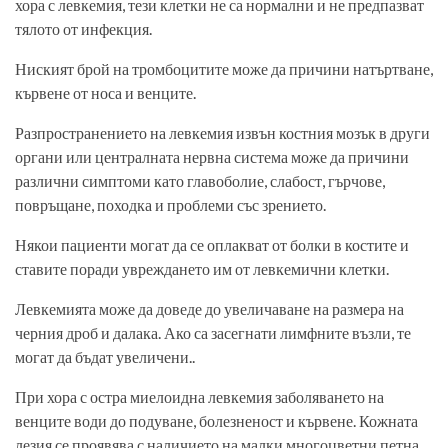
хора с левкемия, тези клетки не са нормални и не предпазват
тялото от инфекция.
Ниският брой на тромбоцитите може да причини натъртване,
кървене от носа и венците.
Разпространението на левкемия извън костния мозък в други
органи или централната нервна система може да причини
различни симптоми като главоболие, слабост, гърчове,
повръщане, походка и проблеми със зрението.
Някои пациенти могат да се оплакват от болки в костите и
ставите поради увреждането им от левкемични клетки.
Левкемията може да доведе до увеличаване на размера на
черния дроб и далака. Ако са засегнати лимфните възли, те
могат да бъдат увеличени..
При хора с остра миелоидна левкемия заболяването на
венците води до подуване, болезненост и кървене. Кожната
лезия се проявява с наличието на малки многоцветни петна,