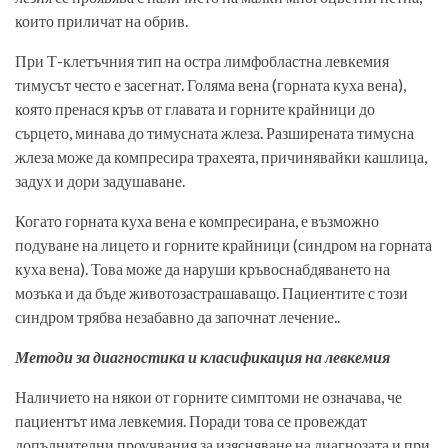
които приличат на обрив.
При Т-клетъчния тип на остра лимфобластна левкемия
тимусът често е засегнат. Голяма вена (горната куха вена),
която пренася кръв от главата и горните крайници до
сърцето, минава до тимусната жлеза. Разширената тимусна
жлеза може да компресира трахеята, причинявайки кашлица,
задух и дори задушаване.
Когато горната куха вена е компресирана, е възможно
подуване на лицето и горните крайници (синдром на горната
куха вена). Това може да наруши кръвоснабдяването на
мозъка и да бъде животозастрашаващо. Пациентите с този
синдром трябва незабавно да започнат лечение..
Методи за диагностика и класификация на левкемия
Наличието на някои от горните симптоми не означава, че
пациентът има левкемия. Поради това се провеждат
допълнителни проучвания за изясняване на диагнозата и при