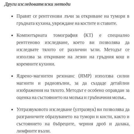
Други изследователски методи
Правят се рентгенови лъчи за откриване на тумори в
гръдната кухина, увреждане на костите и ставите.
Компютърната томография (КТ) е специално
рентгеново изследване, което ви позволява да
изследвате тялото от различни ъгли. Методът се
използва за откриване на лезии на гръдния кош и
коремните кухини.
Ядрено-магнитен резонанс (ЯМР) използва силни
магнити и радиовълни, за да създаде детайлни
изображения на тялото. Методът е особено оправдан за
оценка на състоянието на мозъка и гръбначния мозък..
Ултразвуковото изследване (ултразвук) ви позволява да
разграничите образуването на тумори и кисти, както и
състоянието на бъбреците, черния дроб и далака,
лимфните възли.