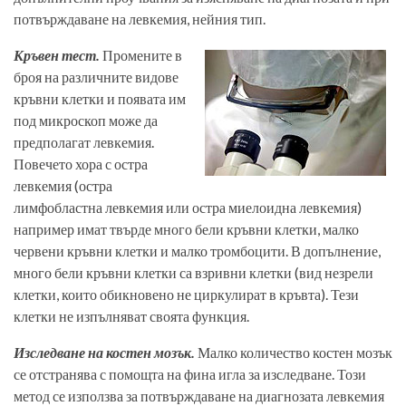
потвърждаване на левкемия, нейния тип.
Кръвен тест.
Промените в
броя на различните видове
кръвни клетки и появата им
под микроскоп може да
предполагат левкемия.
Повечето хора с остра
левкемия (остра
лимфобластна левкемия или остра миелоидна левкемия)
например имат твърде много бели кръвни клетки, малко
червени кръвни клетки и малко тромбоцити. В допълнение,
много бели кръвни клетки са взривни клетки (вид незрели
клетки, които обикновено не циркулират в кръвта). Тези
клетки не изпълняват своята функция.
Изследване на костен мозък.
Малко количество костен мозък
се отстранява с помощта на фина игла за изследване. Този
метод се използва за потвърждаване на диагнозата левкемия