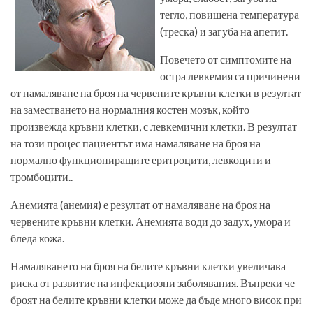
тегло, повишена температура
(треска) и загуба на апетит.
Повечето от симптомите на
остра левкемия са причинени
от намаляване на броя на червените кръвни клетки в резултат
на заместването на нормалния костен мозък, който
произвежда кръвни клетки, с левкемични клетки. В резултат
на този процес пациентът има намаляване на броя на
нормално функциониращите еритроцити, левкоцити и
тромбоцити..
Анемията (анемия) е резултат от намаляване на броя на
червените кръвни клетки. Анемията води до задух, умора и
бледа кожа.
Намаляването на броя на белите кръвни клетки увеличава
риска от развитие на инфекциозни заболявания. Въпреки че
броят на белите кръвни клетки може да бъде много висок при