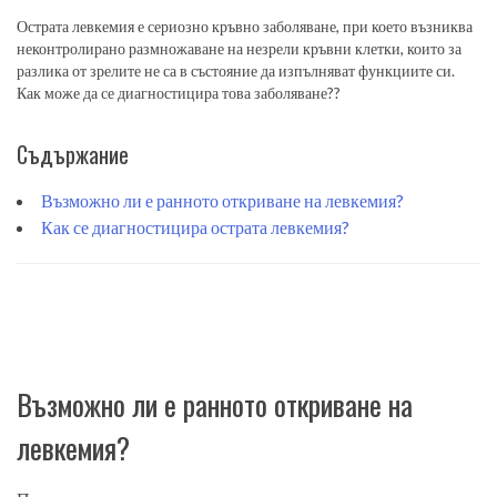
Острата левкемия е сериозно кръвно заболяване, при което възниква
неконтролирано размножаване на незрели кръвни клетки, които за
разлика от зрелите не са в състояние да изпълняват функциите си.
Как може да се диагностицира това заболяване??
Съдържание
Възможно ли е ранното откриване на левкемия?
Как се диагностицира острата левкемия?
Възможно ли е ранното откриване на
левкемия?