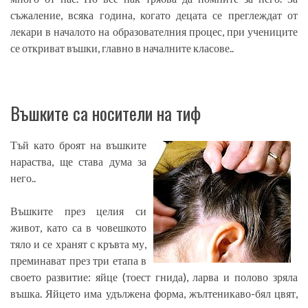
съжаление, всяка година, когато децата се преглеждат от
лекари в началото на образователния процес, при учениците
се откриват въшки, главно в началните класове..
Въшките са носители на тиф
Тъй като броят на въшките
нараства, ще става дума за
него..
Въшките през целия си
живот, като са в човешкото
тяло и се хранят с кръвта му,
преминават през три етапа в
своето развитие: яйце (тоест гнида), ларва и полово зряла
въшка. Яйцето има удължена форма, жълтеникаво-бял цвят,