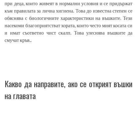
при деца, които живеят в нормални условия и се придържат
към правилата за лична хигиена. Това до известна степен се
обяснява с биологичните характеристики на въшките. Тези
насекоми благоприятстват хората, които често мият косата си
и имат съответно чист скалп. Това улеснява въшките да
смучат кръв..
Какво да направите, ако се открият въшки
на главата