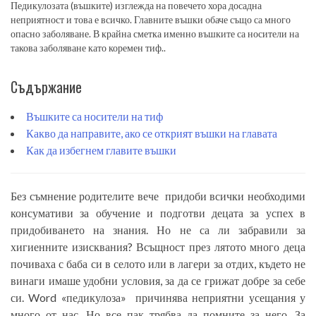
Педикулозата (въшките) изглежда на повечето хора досадна
неприятност и това е всичко. Главните въшки обаче също са много
опасно заболяване. В крайна сметка именно въшките са носители на
такова заболяване като коремен тиф..
Съдържание
Въшките са носители на тиф
Какво да направите, ако се открият въшки на главата
Как да избегнем главите въшки
Без съмнение родителите вече придоби всички необходими
консумативи за обучение и подготви децата за успех в
придобиването на знания. Но не са ли забравили за
хигиенните изисквания? Всъщност през лятото много деца
почиваха с баба си в селото или в лагери за отдих, където не
винаги имаше удобни условия, за да се грижат добре за себе
си. Word «педикулоза» причинява неприятни усещания у
много от нас. Но все пак трябва да помните за него. За