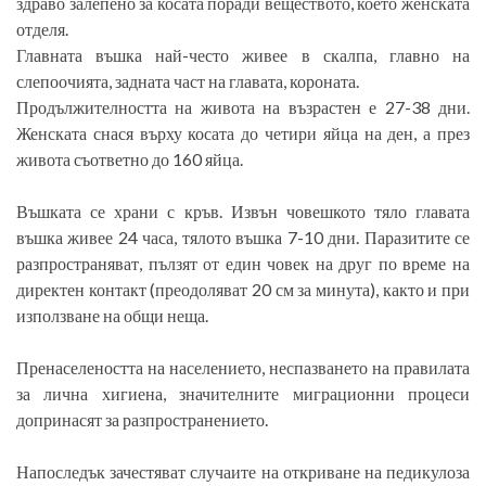
здраво залепено за косата поради веществото, което женската
отделя.
Главната въшка най-често живее в скалпа, главно на
слепоочията, задната част на главата, короната.
Продължителността на живота на възрастен е 27-38 дни.
Женската снася върху косата до четири яйца на ден, а през
живота съответно до 160 яйца.
Въшката се храни с кръв. Извън човешкото тяло главата
въшка живее 24 часа, тялото въшка 7-10 дни. Паразитите се
разпространяват, пълзят от един човек на друг по време на
директен контакт (преодоляват 20 см за минута), както и при
използване на общи неща.
Пренаселеността на населението, неспазването на правилата
за лична хигиена, значителните миграционни процеси
допринасят за разпространението.
Напоследък зачестяват случаите на откриване на педикулоза