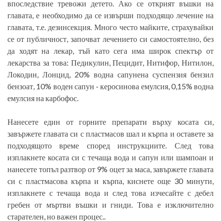
впоследствие тревожи детето. Ако се открият въшки на
главата, е необходимо да се извърши подходящо лечение на
главата, т.е. дезинсекция. Много често майките, страхувайки
се от публичност, започват лечението си самостоятелно, без
да ходят на лекар, тъй като сега има широк спектър от
лекарства за това: Педикулин, Пецидит, Нитифор, Нитилон,
Локодин, Лонцид, 20% водна сапунена суспензия бензил
бензоат, 10% воден сапун - керосинова емулсия, 0,15% водна
емулсия на карбофос.
Нанесете един от горните препарати върху косата си,
завържете главата си с пластмасов шал и кърпа и оставете за
подходящото време според инструкциите. След това
изплакнете косата си с течаща вода и сапун или шампоан и
нанесете топъл разтвор от 9% оцет за маса, завържете главата
си с пластмасова кърпа и кърпа, киснете още 30 минути,
изплакнете с течаща вода и след това изчесайте с дебел
гребен от мъртви въшки и гниди. Това е изключително
старателен, но важен процес..