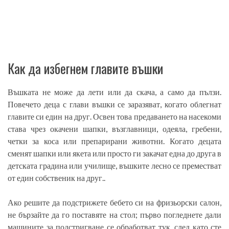
Как да избегнем главите въшки
Въшката не може да лети или да скача, а само да пълзи.
Повечето деца с глави въшки се заразяват, когато облегнат
главите си един на друг. Освен това предаването на насекоми
става чрез окачени шапки, възглавници, одеяла, гребени,
четки за коса или препарирани животни. Когато децата
сменят шапки или якета или просто ги закачат една до друга в
детската градина или училище, въшките лесно се преместват
от един собственик на друг..
Ако решите да подстрижете бебето си на фризьорски салон,
не бързайте да го поставяте на стол; първо погледнете дали
машините за подстригване се обработват тук, след като сте