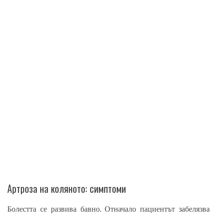
Артроза на коляното: симптоми
Болестта се развива бавно. Отначало пациентът забелязва