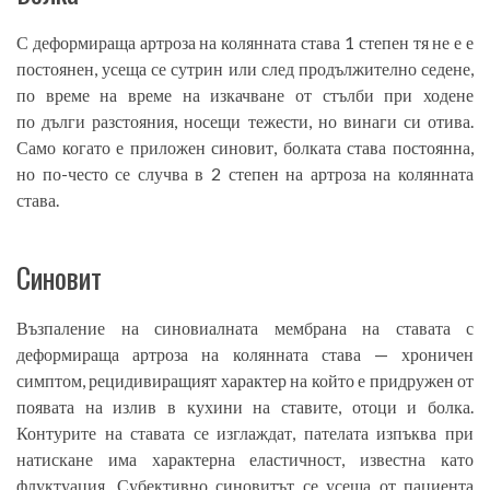
С деформираща артроза на колянната става 1 степен тя не е е
постоянен, усеща се сутрин или след продължително седене,
по време на време на изкачване от стълби при ходене
по дълги разстояния, носещи тежести, но винаги си отива.
Само когато е приложен синовит, болката става постоянна,
но по-често се случва в 2 степен на артроза на колянната
става.
Синовит
Възпаление на синовиалната мембрана на ставата с
деформираща артроза на колянната става — хроничен
симптом, рецидивиращият характер на който е придружен от
появата на излив в кухини на ставите, отоци и болка.
Контурите на ставата се изглаждат, пателата изпъква при
натискане има характерна еластичност, известна като
флуктуация. Субективно синовитът се усеща от пациента