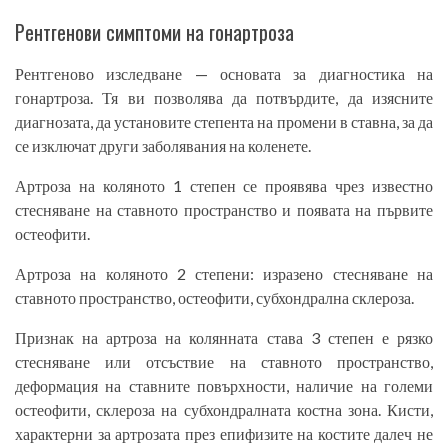
Рентгенови симптоми на гонартроза
Рентгеново изследване — основата за диагностика на
гонартроза. Тя ви позволява да потвърдите, да изясните
диагнозата, да установите степента на промени в ставна, за да
се изключат други заболявания на коленете.
Артроза на коляното 1 степен се проявява чрез известно
стесняване на ставното пространство и появата на първите
остеофити.
Артроза на коляното 2 степени: изразено стесняване на
ставното пространство, остеофити, субхондрална склероза.
Признак на артроза на колянната става 3 степен е рязко
стесняване или отсъствие на ставното пространство,
деформация на ставните повърхности, наличие на големи
остеофити, склероза на субхондралната костна зона. Кисти,
характерни за артрозата през епифизите на костите далеч не