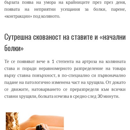
бързата поява на умора на крайниците през през деня,
появата на неприятни усещания за болки, парене,
«контракции» под коляното.
Сутрешна скованост на ставите и «начални
болки»
Те се появяват вече в 1 степента на артроза на колянната
става и поради неравномерното разпределение на товара
върху ставна повърхност, в по-специално си първоначално
падане на патологично изменена част на хрущяла. От докато
се движите, натоварването се преразпределя към всички
ставни хрущяли, болката изчезва в средно след 30 минути.