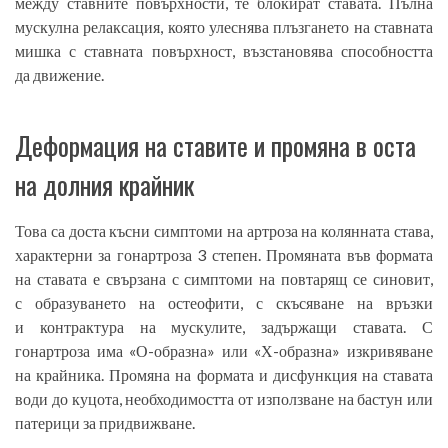
между ставните повърхности, те блокират ставата. Пълна
мускулна релаксация, която улеснява плъзгането на ставната
мишка с ставната повърхност, възстановява способността
да движение.
Деформация на ставите и промяна в оста
на долния крайник
Това са доста късни симптоми на артроза на колянната става,
характерни за гонартроза 3 степен. Промяната във формата
на ставата е свързана с симптоми на повтарящ се синовит,
с образуването на остеофити, с скъсяване на връзки
и контрактура на мускулите, задържащи ставата. С
гонартроза има «О-образна» или «Х-образна» изкривяване
на крайника. Промяна на формата и дисфункция на ставата
води до куцота, необходимостта от използване на бастун или
патерици за придвижване.