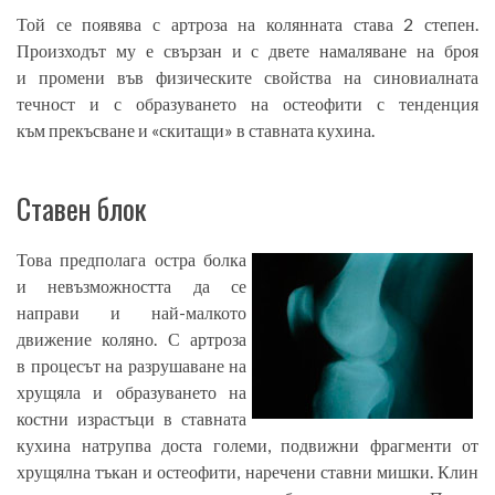
Той се появява с артроза на колянната става 2 степен.
Произходът му е свързан и с двете намаляване на броя
и промени във физическите свойства на синовиалната
течност и с образуването на остеофити с тенденция
към прекъсване и «скитащи» в ставната кухина.
Ставен блок
Това предполага остра болка
и невъзможността да се
направи и най-малкото
движение коляно. С артроза
в процесът на разрушаване на
хрущяла и образуването на
костни израстъци в ставната
кухина натрупва доста големи, подвижни фрагменти от
хрущялна тъкан и остеофити, наречени ставни мишки. Клин