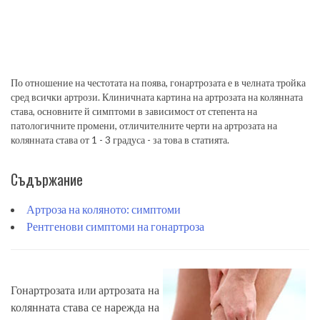
По отношение на честотата на поява, гонартрозата е в челната тройка
сред всички артрози. Клиничната картина на артрозата на колянната
става, основните й симптоми в зависимост от степента на
патологичните промени, отличителните черти на артрозата на
колянната става от 1 - 3 градуса - за това в статията.
Съдържание
Артроза на коляното: симптоми
Рентгенови симптоми на гонартроза
Гонартрозата или артрозата на
колянната става се нарежда на