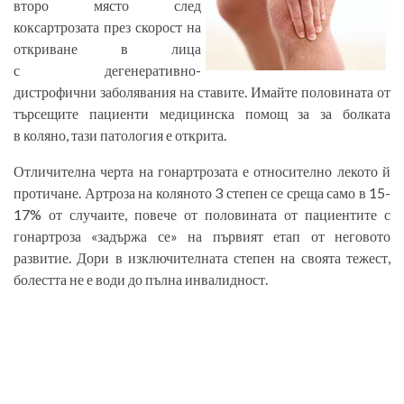
второ място след
коксартрозата през скорост на
откриване в лица
с дегенеративно-
дистрофични заболявания на ставите. Имайте половината от
търсещите пациенти медицинска помощ за за болката
в коляно, тази патология е открита.
Отличителна черта на гонартрозата е относително лекото й
протичане. Артроза на коляното 3 степен се среща само в 15-
17% от случаите, повече от половината от пациентите с
гонартроза «задържа се» на първият етап от неговото
развитие. Дори в изключителната степен на своята тежест,
болестта не е води до пълна инвалидност.