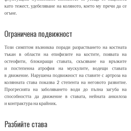
като тежест, удебеляване на коляното, което му пречи да се
огъне.
Ограничена подвижност
Този симптом възниква поради разрастването на костната
тъкан в области на епифизите на костите, появата на
остеофити, блокиращи ставата, скъсяване на връзките
и постепенна атрофия на мускулите, водещи ставата
в движение. Нарушена подвижност на ставите с артроза на
колянната става показва 2 степента на неговото развитие.
Прогресията на заболяването води до пълна загуба на
способността да движение в ставата, нейната анкилоза
и контрактура на крайник.
Разбийте става