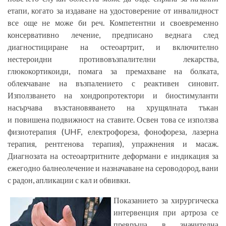
етапи, когато за издаване на удостоверение от инвалидност
все още не може би реч. Компетентни и своевременно
консервативно лечение, предписано веднага след
диагностициране на остеоартрит, и включително
нестероидни противовъзпалителни лекарства,
глюкокортикоиди, помага за премахване на болката,
облекчаване на възпалението с реактивен синовит.
Използването на хондропротектори и биостимуланти
насърчава възстановяването на хрущялната тъкан
и повишена подвижност на ставите. Освен това се използва
физиотерапия (UHF, електрофореза, фонофореза, лазерна
терапия, рентгенова терапия), упражнения и масаж.
Диагнозата на остеоартритните деформани е индикация за
ежегодно балнеолечение и назначаване на сероводород, вани
с радон, апликации с кал и обвивки.
Показанието за хирургическа
интервенция при артроза се
превръща в значителна