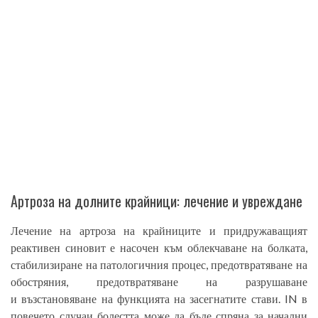
Артроза на долните крайници: лечение и увреждане
Лечение на артроза на крайниците и придружаващият
реактивен синовит е насочен към облекчаване на болката,
стабилизиране на патологичния процес, предотвратяване на
обостряния, предотвратяване на разрушаване
и възстановяване на функцията на засегнатите стави. IN в
повечето случаи болестта може да бъде спряна за начални