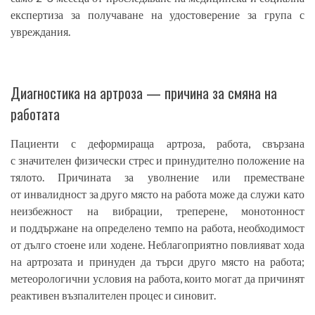
експертиза за получаване на удостоверение за група с
увреждания.
Диагностика на артроза — причина за смяна на
работата
Пациенти с деформираща артроза, работа, свързана
с значителен физически стрес и принудително положение на
тялото. Причината за уволнение или преместване
от инвалидност за друго място на работа може да служи като
неизбежност на вибрации, треперене, монотонност
и поддържане на определено темпо на работа, необходимост
от дълго стоене или ходене. Неблагоприятно повлияват хода
на артрозата и принуден да търси друго място на работа;
метеорологични условия на работа, които могат да причинят
реактивен възпалителен процес и синовит.