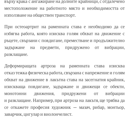
върху крака с ангажиране на долните крайници, с отдалечено
местоположение на работното място и необходимостта от
използване на обществен транспорт.
При остеоартрит на раменната става е необходимо да се
избягва работа, която изисква голям обхват на движение с
ръцете, свързани с повдигане, преместване и продължително
задържане на предмети, придружено от вибрации,
разклащане.
Деформиращата артроза на раменната става изисква
отказ тежка физическа работа, свързана с напрежение и голям
обхват на движение в лакътна става на засегнатия крайник,
изискваща повдигане, задържане и движещи се обекти,
монотонни движения, придружени от вибрации
и разклащане. Например, при артроза на лакътя, ще трябва да
се откажете професия художник — мазач, рибар, монтьор,
заварчик, цигулар и виолончелист.