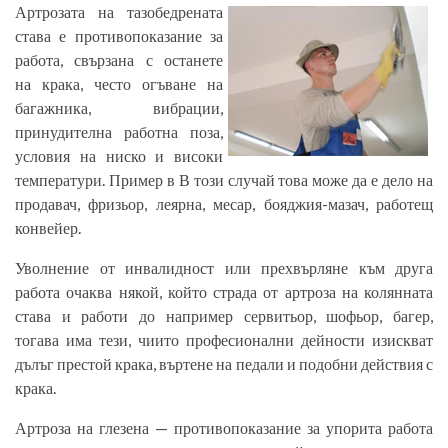
Артрозата на тазобедрената
става е противопоказание за
работа, свързана с останете
на крака, често огъване на
багажника, вибрации,
принудителна работна поза,
условия на ниско и високи
температури. Пример в В този случай това може да е дело на
продавач, фризьор, леярна, месар, бояджия-мазач, работещ
конвейер.
Уволнение от инвалидност или прехвърляне към друга
работа очаква някой, който страда от артроза на колянната
става и работи до например сервитьор, шофьор, багер,
тогава има тези, чиито професионални дейности изискват
дълъг престой крака, въртене на педали и подобни действия с
крака.
Артроза на глезена — противопоказание за упорита работа