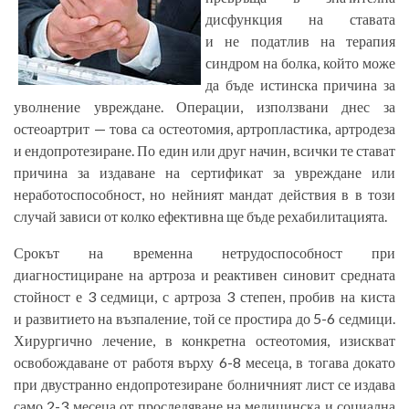
дисфункция на ставата
и не податлив на терапия
синдром на болка, който може
да бъде истинска причина за
уволнение увреждане. Операции, използвани днес за
остеоартрит — това са остеотомия, артропластика, артродеза
и ендопротезиране. По един или друг начин, всички те стават
причина за издаване на сертификат за увреждане или
неработоспособност, но нейният мандат действия в в този
случай зависи от колко ефективна ще бъде рехабилитацията.
Срокът на временна нетрудоспособност при
диагностициране на артроза и реактивен синовит средната
стойност е 3 седмици, с артроза 3 степен, пробив на киста
и развитието на възпаление, той се простира до 5-6 седмици.
Хирургично лечение, в конкретна остеотомия, изискват
освобождаване от работя върху 6-8 месеца, в тогава докато
при двустранно ендопротезиране болничният лист се издава
само 2-3 месеца от проследяване на медицинска и социална