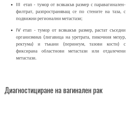
III
етап - тумор от всякакъв размер с паравагинален­
филтрат, разпространяващ се по стените на таза, с
подвижни регионални метастази;
IV етап - тумор от всякакъв размер, растат съседни
организми­us (лигавица на уретрата, пикочния мехур,
ректума) и тъкани (перинеум, тазови кости) с
фиксирана област­нови метастази или отдалечени
метастази.
Диагностициране на вагинален рак