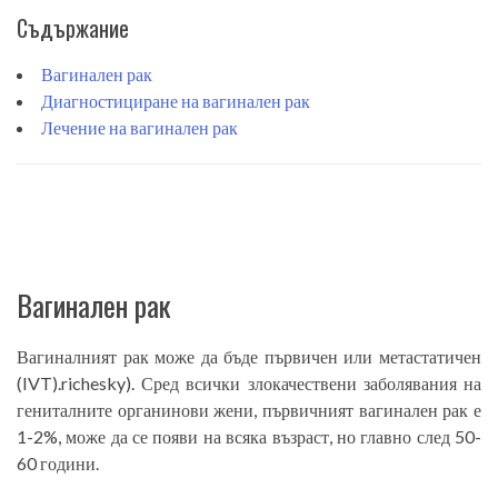
Съдържание
Вагинален рак
Диагностициране на вагинален рак
Лечение на вагинален рак
Вагинален рак
Вагиналният рак може да бъде първичен или метастатичен
(IVT).­richesky). Сред всички злокачествени заболявания на
гениталните органи­нови жени, първичният вагинален рак е
1-2%, може да се появи на всяка възраст, но главно след 50-
60 години.