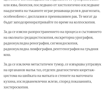
или язва, биопсия, последвано от хистологично изследване
на­адхезията на тъканите играе решаваща роля в диагнозата,
особено­Бено с дисплазия и преинвазивен рак. Те могат да
бъдат заподозрени­разтривайте по време на колпоскопия.
За да се изясни разпространението на процеса и състоянието
на околната среда­цистоскопия, екскреторна урография,
радионуклидна ренография, сигмоидоскопия,
радионуклидна лимфография, рентгенография на гръдния
кош.
За да се изключи метастатичен тумор, се извършва ултразвук
на органа­нов малък таз, отделен диагностичен кюретаж­
цистома на шийката на матката и стените на маточната
кухина, изследване­млечни жлези, според показанията,
хистероскопия.