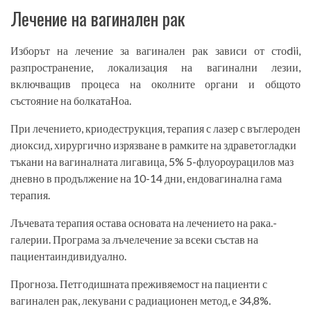
Лечение на вагинален рак
Изборът на лечение за вагинален рак зависи от сто­dii,
разпространение, локализация на вагинални лезии,
включващи­в процеса на околните органи и общото
състояние на болката­Ноа.
При лечението, криодеструкция, терапия с лазер с въглероден
диоксид, хирургично изрязване в рамките на здравето­гладки
тъкани на вагиналната лигавица, 5% 5-флуороурацилов маз
дневно в продължение на 10-14 дни, ендовагинална гама
терапия.
Лъчевата терапия остава основата на лечението на рака.­
галерии. Програма за лъчелечение за всеки състав на
пациента­индивидуално.
Прогноза. Петгодишната преживяемост на пациенти с
вагинален рак, лекувани с радиационен метод, е 34,8%.