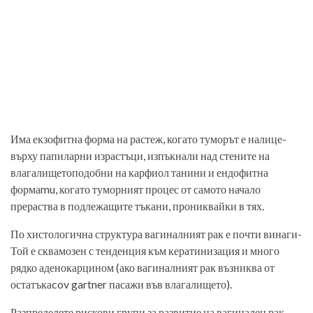
Има екзофитна форма на растеж, когато туморът е налице­
върху папиларни израстъци, изпъкнали над стените на
влагалището­подобни на карфиол танини и ендофитна
форма­mu, когато туморният процес от самото начало
прераства в подлежащите тъкани, прониквайки в тях.
По хистологична структура вагиналният рак е почти винаги­
Той е сквамозен с тенденция към кератинизация и много
рядко аденокарцином (ако вагиналният рак възниква от
остатъка­cov gartner пасажи във влагалището).
Разпределете рискови групи за развитие на вагинален рак.