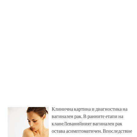
Клинична картина и диагностика на
вагинален рак. В ранните етапи на
клане­Леванийният вагинален рак
остава асимптоматичен. Впоследствие