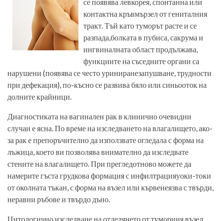
се появява левкорея, спонтанна или
контактна кръв­мързел от гениталния
тракт. Тъй като туморът расте и се
разпада,­болката в пубиса, сакрума и
ингвиналната област продължава,
функциите на съседните органи са
нарушени (появява се често уриниране­запушване, трудности
при дефекация), по-късно се развива бяло или синьо­оток на
долните крайници.
Диагностиката на вагинален рак в клинично очевидни
случаи е ясна. По време на изследването на влагалището, ако­
за рак е препоръчително да използвате огледала с форма на
лъжица, което ви позволява внимателно да изследвате
стените на влагалището. При преглед­отново можете да
намерите гъста грудкова формация с инфилтрация­уоки-токи
от околната тъкан, с форма на възел или кървене­язва с твърди,
неравни ръбове и твърдо дъно.
Цитологично изследване на отделянето от туморния възел