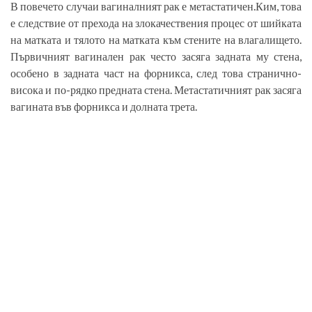
В повечето случаи вагиналният рак е метастатичен.­Ким, това
е следствие от прехода на злокачествения процес от шийката
на матката и тялото на матката към стените на влагалището.
Първичният вагинален рак често засяга задната му стена,
особено в задната част на форникса, след това странично­
висока и по-рядко предната стена. Метастатичният рак засяга
вагината във форникса и долната трета.