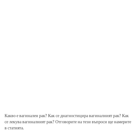
Какво е вагинален рак? Как се диагностицира вагиналният рак? Как
се лекува вагиналният рак? Отговорите на тези въпроси ще намерите
в статията.