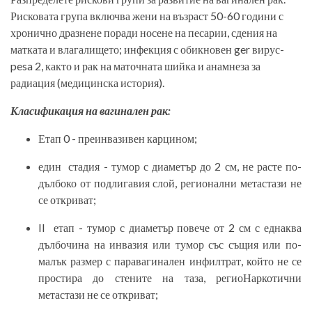
Рисковата група включва жени на възраст 50-60 години с
хронично дразнене поради носене на песарии, с­дения на
матката и влагалището; инфекция с обикновен ger вирус­
pesa 2, както и рак на маточната шийка и анамнеза за
радиация (медицинска история).
Класификация на вагинален рак:
Етап 0 - преинвазивен карцином;
един
стадия - тумор с диаметър до 2 см, не расте по-
дълбоко от подлигавия слой, регионални метастази не
се откриват;
II
етап - тумор с диаметър повече от 2 см с еднаква
дълбочина на инвазия или тумор със същия или по-
малък размер с паравагинален инфилтрат, който не се
простира до стените на таза, регио­Наркотични
метастази не се откриват;