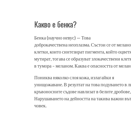
Какво е бенка?
Бенка (научно невус) — Това
доброкачествена неоплазма. Състои се от меланоц
клетки, които синтезират пигмента, който оцвет
мутират, тогава се образуват злокачествени клет
в тумора – меланом. Каква е опасността от мела
Пониква няколко слоя кожа, излагайки я
унищожаване. В резултат на това подуването в 
кръвоносните съдове навлизат в белите дробове,
Нарушаването на дейността на такива важни въ
човек.