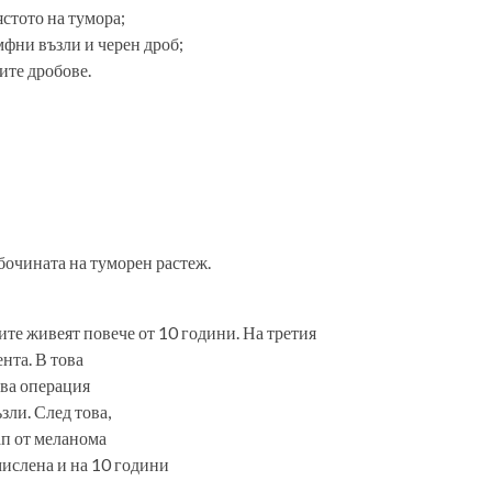
ястото на тумора;
фни възли и черен дроб;
ите дробове.
лбочината на туморен растеж.
ите живеят повече от 10 години. На третия
ента. В това
шва операция
зли. След това,
ап от меланома
ислена и на 10 години