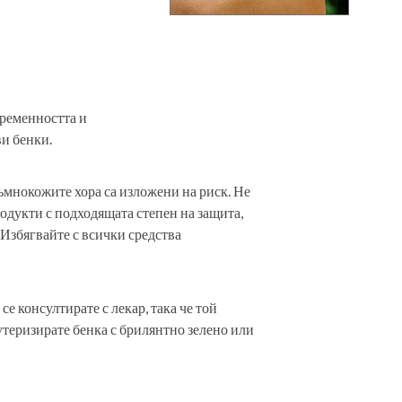
бременността и
ви бенки.
тъмнокожите хора са изложени на риск. Не
одукти с подходящата степен на защита,
 Избягвайте с всички средства
се консултирате с лекар, така че той
аутеризирате бенка с брилянтно зелено или