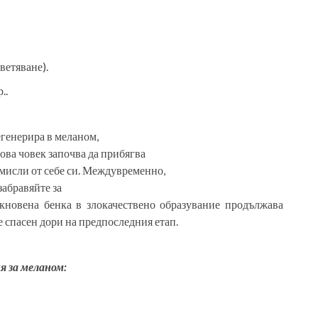
ветяване).
..
егенерира в меланом,
това човек започва да прибягва
мисли от себе си. Междувременно,
забравяйте за
кновена бенка в злокачествено образувание продължава
е спасен дори на предпоследния етап.
я за меланом: