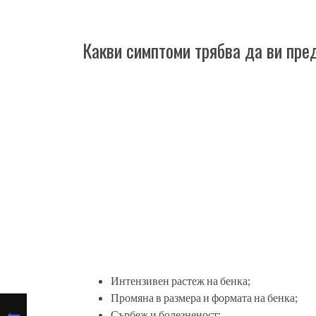
Какви симптоми трябва да ви пр
Интензивен растеж на бенка;
Промяна в размера и формата на бенка;
Сърбеж и болезненост;