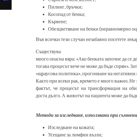
Пилинг, бръчки;
Косопад от бенка;
Кървене;
Обезцветяване на бенки (неравномерно оц
Във всички тези случаи незабавно посетете лекар
Съществува
много опасна вяра: «Ако бенката започне да се д
тогава процесът вече не може да бъде спрян». За
«щраусова политика», прогонване на негативни 
Както при всеки рак, времето е много важно. Не 
фактът, че процесът на трансформация на оби
доста дълго. А животът на пациента може да бъд
Методи за изследване, използвани при съмнени
Изследване на кожата;
Усещане за лимфни възли;