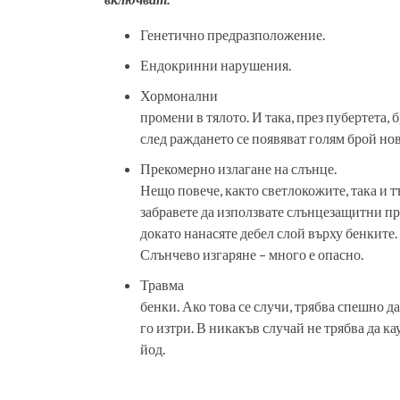
Генетично предразположение.
Ендокринни нарушения.
Хормонални
промени в тялото. И така, през пубертета, 
след раждането се появяват голям брой но
Прекомерно излагане на слънце.
Нещо повече, както светлокожите, така и 
забравете да използвате слънцезащитни пр
докато нанасяте дебел слой върху бенките.
Слънчево изгаряне – много е опасно.
Травма
бенки. Ако това се случи, трябва спешно да 
го изтри. В никакъв случай не трябва да к
йод.