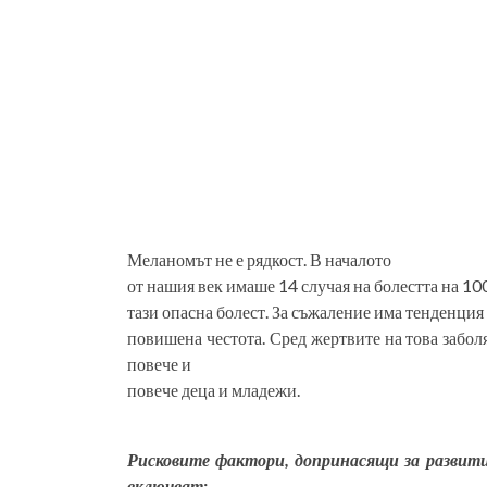
Меланомът не е рядкост. В началото
от нашия век имаше 14 случая на болестта на 1
тази опасна болест. За съжаление има тенденция
повишена честота. Сред жертвите на това забол
повече и
повече деца и младежи.
Рисковите фактори, допринасящи за развити
включват: