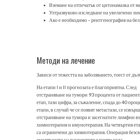
Вземане на отпечатък от цитонамазка от м
Ултразвуково изследване на увеличени лим
Ако е необходимо – рентгенография на бел
Методи на лечение
Зависи от тежестта на заболяването, тоест от дъ
На етапи I и II прогнозата е благоприятна. След
отстраняване на тумори 93 процента от пациент
етап, тази цифра, за съжаление, спада до 40 проц
етапи, в случай че се появят метастази, се извър
отстраняване на тумора и засегнатите лимфни въ
химиотерапия и имунотерапия. На четвъртия ет
са ограничени до химиотерапия. Операция безсм
оцеляването на пациентите е почти нула.