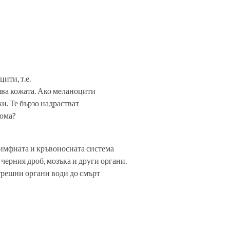
ити, т.е.
ява кожата. Ако меланоцити
ки. Те бързо надрастват
нома?
лимфната и кръвоносната система
 черния дроб, мозъка и други органи.
трешни органи води до смърт