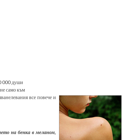
00 000 души
 не само към
яване
левания все повече и
ето на бенка в меланом,