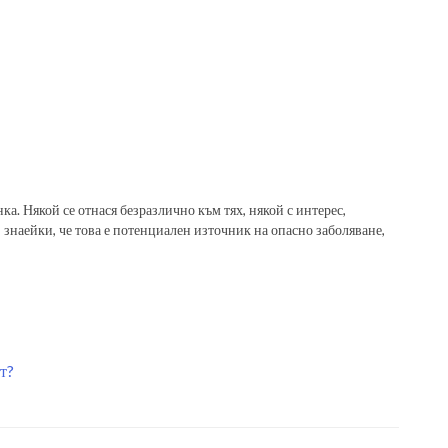
ка. Някой се отнася безразлично към тях, някой с интерес,
, знаейки, че това е потенциален източник на опасно заболяване,
т?